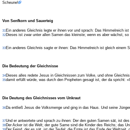
Scheune!
Von Senfkorn und Sauerteig
Ein anderes Gleichnis legte er ihnen vor und sprach: Das Himmelreich is
31
Dieses ist zwar unter allen Samen das kleinste; wenn es aber wächst, s
32
Ein anderes Gleichnis sagte er ihnen: Das Himmelreich ist gleich einem 
33
Die Bedeutung der Gleichnisse
Dieses alles redete Jesus in Gleichnissen zum Volke, und ohne Gleichnis 
34
damit erfüllt würde, was durch den Propheten gesagt ist, der da spricht: 
35
Die Deutung des Gleichnisses vom Unkraut
Da entließ Jesus die Volksmenge und ging in das Haus. Und seine Jünger
36
Und er antwortete und sprach zu ihnen: Der den guten Samen sät, ist d
37
Der Acker ist die Welt; der gute Same sind die Kinder des Reichs; das Un
38
Der Feind, der es sät, ist der Teufel; die Ernte ist das Ende der Weltzeit, 
39