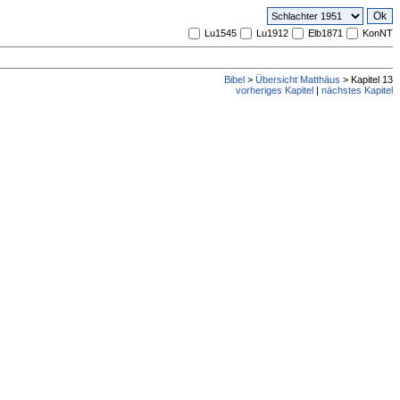
Lu1545
Lu1912
Elb1871
KonNT
Bibel
>
Übersicht Matthäus
> Kapitel 13
vorheriges Kapitel
|
nächstes Kapitel