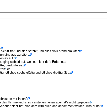
.
chiff trat und sich setzte; und alles Volk stand am Ufer.
ann ging aus zu säen.
en es auf.
s ging alsbald auf, weil es nicht tiefe Erde hatte;
te, verdorrte es.
kten
es.
g, etliches sechzigfältig und etliches dreißigfältig.
chnissen mit ihnen?
 des Himmelreichs zu verstehen; jenen aber ist's nicht gegeben.
wer aber nicht hat, von dem wird auch das genommen werden, was er hat.