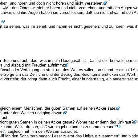
ehen, und hören und doch nicht hören und nicht verstehen;
et: «Mit den Ohren werdet ihr hören und nicht verstehen, und mit den Augen we
 schwer, und ihre Augen haben sie verschlossen, daß sie nicht etwa mit den
.
t zu sehen, was ihr sehet, und haben es nicht gesehen; und zu hören, was ihr
 Böse und raubt das, was in sein Herz gesät ist. Das ist der, bei welchem e
rt und alsbald mit Freuden aufnimmt;
rübsal oder Verfolgung entsteht um des Wortes willen, so nimmt er alsbald An
die Sorge um das Zeitliche und der Betrug des Reichtums ersticken das Wort, 
ersteht; der bringt dann auch Frucht, einer hundertfältig, ein anderer sechzigfä
t gleich einem Menschen, der guten Samen auf seinen Acker säte.
en unter den Weizen und ging davon.
raut.
 nicht guten Samen in deinen Acker gesät? Woher hat er denn das Unkraut?
e zu ihm: Willst du nun, daß wir hingehen und es zusammenlesen
?
set
, zugleich mit ihm den Weizen ausraufet.
 will ich den Schnittern sagen: Leset zuerst das Unkraut zusammen
und binde