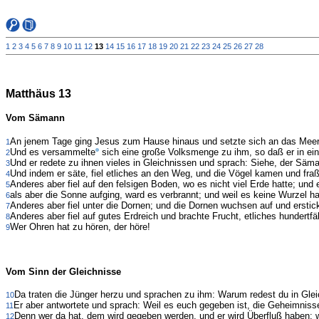
1
2
3
4
5
6
7
8
9
10
11
12
13
14
15
16
17
18
19
20
21
22
23
24
25
26
27
28
Matthäus 13
Vom Sämann
An jenem Tage ging Jesus zum Hause hinaus und setzte sich an das Meer
1
Und es versammelte
sich eine große Volksmenge zu ihm, so daß er in ein S
2
Und er redete zu ihnen vieles in Gleichnissen und sprach: Siehe, der Säm
3
Und indem er säte, fiel etliches an den Weg, und die Vögel kamen und fraß
4
Anderes aber fiel auf den felsigen Boden, wo es nicht viel Erde hatte; und e
5
als aber die Sonne aufging, ward es verbrannt; und weil es keine Wurzel hat
6
Anderes aber fiel unter die Dornen; und die Dornen wuchsen auf und erstic
7
Anderes aber fiel auf gutes Erdreich und brachte Frucht, etliches hundertfälti
8
Wer Ohren hat zu hören, der höre!
9
Vom Sinn der Gleichnisse
Da traten die Jünger herzu und sprachen zu ihm: Warum redest du in Glei
10
Er aber antwortete und sprach: Weil es euch gegeben ist, die Geheimnisse
11
Denn wer da hat, dem wird gegeben werden, und er wird Überfluß haben; 
12