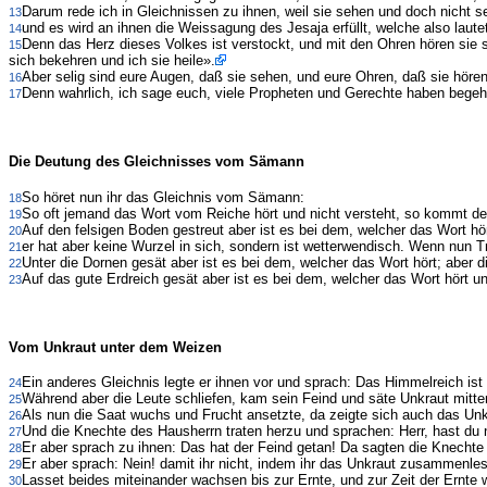
Darum rede ich in Gleichnissen zu ihnen, weil sie sehen und doch nicht s
13
und es wird an ihnen die Weissagung des Jesaja erfüllt, welche also laut
14
Denn das Herz dieses Volkes ist verstockt, und mit den Ohren hören sie
15
sich bekehren und ich sie heile».
Aber selig sind eure Augen, daß sie sehen, und eure Ohren, daß sie hören
16
Denn wahrlich, ich sage euch, viele Propheten und Gerechte haben begehr
17
Die Deutung des Gleichnisses vom Sämann
So höret nun ihr das Gleichnis vom Sämann:
18
So oft jemand das Wort vom Reiche hört und nicht versteht, so kommt der
19
Auf den felsigen Boden gestreut aber ist es bei dem, welcher das Wort hö
20
er hat aber keine Wurzel in sich, sondern ist wetterwendisch. Wenn nun T
21
Unter die Dornen gesät aber ist es bei dem, welcher das Wort hört; aber 
22
Auf das gute Erdreich gesät aber ist es bei dem, welcher das Wort hört und v
23
Vom Unkraut unter dem Weizen
Ein anderes Gleichnis legte er ihnen vor und sprach: Das Himmelreich is
24
Während aber die Leute schliefen, kam sein Feind und säte Unkraut mitt
25
Als nun die Saat wuchs und Frucht ansetzte, da zeigte sich auch das Unk
26
Und die Knechte des Hausherrn traten herzu und sprachen: Herr, hast du
27
Er aber sprach zu ihnen: Das hat der Feind getan! Da sagten die Knecht
28
Er aber sprach: Nein! damit ihr nicht, indem ihr das Unkraut zusammenle
29
Lasset beides miteinander wachsen bis zur Ernte, und zur Zeit der Ernte
30