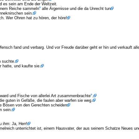
d es sein am Ende der Weltzeit.
einem Reiche sammeln
alle Ärgernisse und die da Unrecht tun
hneknirschen sein.
ch. Wer Ohren hat zu hören, der höre!
nsch fand und verbarg. Und vor Freude darüber geht er hin und verkauft alle
 suchte.
r hatte, und kaufte sie.
ward und Fische von allerlei Art zusammenbrachte
.
ie guten in Gefäße, die faulen aber warfen sie weg.
ie Bösen von den Gerechten scheiden
n sein.
 ihm: Ja, Herr!
mmelreich unterrichtet ist, einem Hausvater, der aus seinem Schatze Neues und