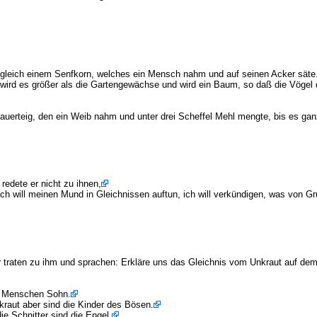
t gleich einem Senfkorn, welches ein Mensch nahm und auf seinen Acker säte
o wird es größer als die Gartengewächse und wird ein Baum, so daß die Vöge
Sauerteig, den ein Weib nahm und unter drei Scheffel Mehl mengte, bis es gan
redete er nicht zu ihnen,
«Ich will meinen Mund in Gleichnissen auftun, ich will verkündigen, was von 
 traten zu ihm und sprachen: Erkläre uns das Gleichnis vom Unkraut auf dem
es Menschen Sohn.
kraut aber sind die Kinder des Bösen.
die Schnitter sind die Engel.