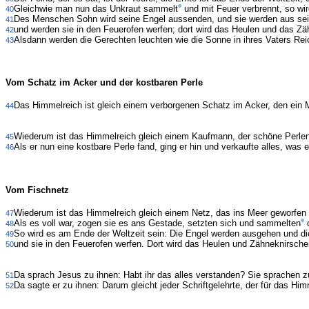
Gleichwie man nun das Unkraut sammelt
und mit Feuer verbrennt, so wir
40
Des Menschen Sohn wird seine Engel aussenden, und sie werden aus s
41
und werden sie in den Feuerofen werfen; dort wird das Heulen und das Zä
42
Alsdann werden die Gerechten leuchten wie die Sonne in ihres Vaters Rei
43
Vom Schatz im Acker und der kostbaren Perle
Das Himmelreich ist gleich einem verborgenen Schatz im Acker, den ein Me
44
Wiederum ist das Himmelreich gleich einem Kaufmann, der schöne Perlen
45
Als er nun eine kostbare Perle fand, ging er hin und verkaufte alles, was e
46
Vom Fischnetz
Wiederum ist das Himmelreich gleich einem Netz, das ins Meer geworfen 
47
Als es voll war, zogen sie es ans Gestade, setzten sich und sammelten
d
48
So wird es am Ende der Weltzeit sein: Die Engel werden ausgehen und d
49
und sie in den Feuerofen werfen. Dort wird das Heulen und Zähneknirsche
50
Da sprach Jesus zu ihnen: Habt ihr das alles verstanden? Sie sprachen zu
51
Da sagte er zu ihnen: Darum gleicht jeder Schriftgelehrte, der für das Hi
52