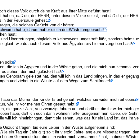
 dieses Volk durch deine Kraft aus ihrer Mitte geführt hast!
 haben, daß du, der HERR, unter diesem Volke seiest, und daß du, der HER
s in der Feuersäule gehest.
agen, die solches Gerücht von dir hören:
chworen hatte, darum hat er sie in der Wüste umgebracht!
hen hast:
und Übertretungen, obgleich er keineswegs ungestraft läßt, sondern heimsucht
zigkeit, wie du auch diesem Volk aus Ägypten bis hierher vergeben hast!
n soll:
ben, die ich in Ägypten und in der Wüste getan, und die mich nun zehnmal ve
l es sehen, der mich gelästert hat!
en Gehorsam geleistet hat, den will ich in das Land bringen, in das er gegang
morgen und ziehet in die Wüste auf dem Wege zum Schilfmeer!
 habe das Murren der Kinder Israel gehört, welches sie wider mich erheben.
tun, wie ihr vor meinen Ohren gesagt habt:
en, die ganze Zahl, von zwanzig Jahren an und darüber, die ihr wider mich ge
ehoben habe, daß ich euch darin wohnen ließe, ausgenommen Kaleb, der Soh
 will ich hineinbringen, damit sie sehen, was das für ein Land ist, das ihr ve
re Unzucht tragen, bis eure Leiber in der Wüste aufgerieben sind;
 je ein Tag ein Jahr gilt) sollt ihr vierzig Jahre lang eure Missetat tragen, da
en bösen Gemeinde tun, die sich wider mich versammelt
hat; in dieser Wüste 