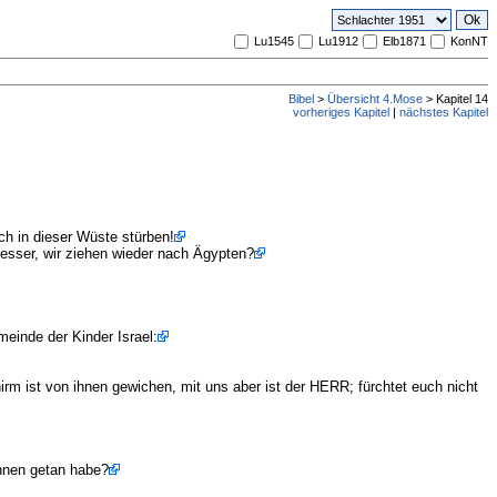
Lu1545
Lu1912
Elb1871
KonNT
Bibel
>
Übersicht 4.Mose
> Kapitel 14
vorheriges Kapitel
|
nächstes Kapitel
ch in dieser Wüste stürben!
esser, wir ziehen wieder nach Ägypten?
einde der Kinder Israel:
rm ist von ihnen gewichen, mit uns aber ist der HERR; fürchtet euch nicht
ihnen getan habe?