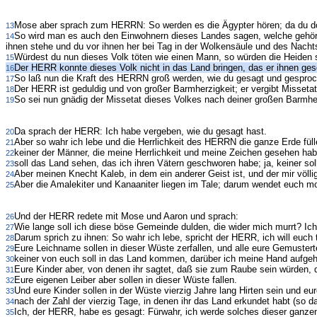
Mose aber sprach zum HERRN: So werden es die Ägypter hören; da du doch
13
So wird man es auch den Einwohnern dieses Landes sagen, welche gehört
14
ihnen stehe und du vor ihnen her bei Tag in der Wolkensäule und des Nacht
Würdest du nun dieses Volk töten wie einen Mann, so würden die Heiden s
15
Der HERR konnte dieses Volk nicht in das Land bringen, das er ihnen ges
16
So laß nun die Kraft des HERRN groß werden, wie du gesagt und gesproc
17
Der HERR ist geduldig und von großer Barmherzigkeit; er vergibt Missetat 
18
So sei nun gnädig der Missetat dieses Volkes nach deiner großen Barmher
19
Da sprach der HERR: Ich habe vergeben, wie du gesagt hast.
20
Aber so wahr ich lebe und die Herrlichkeit des HERRN die ganze Erde fülle
21
keiner der Männer, die meine Herrlichkeit und meine Zeichen gesehen ha
22
soll das Land sehen, das ich ihren Vätern geschworen habe; ja, keiner sol
23
Aber meinen Knecht Kaleb, in dem ein anderer Geist ist, und der mir völlig
24
Aber die Amalekiter und Kanaaniter liegen im Tale; darum wendet euch 
25
Und der HERR redete mit Mose und Aaron und sprach:
26
Wie lange soll ich diese böse Gemeinde dulden, die wider mich murrt? Ich
27
Darum sprich zu ihnen: So wahr ich lebe, spricht der HERR, ich will euch 
28
Eure Leichname sollen in dieser Wüste zerfallen, und alle eure Gemustert
29
keiner von euch soll in das Land kommen, darüber ich meine Hand aufg
30
Eure Kinder aber, von denen ihr sagtet, daß sie zum Raube sein würden, die
31
Eure eigenen Leiber aber sollen in dieser Wüste fallen.
32
Und eure Kinder sollen in der Wüste vierzig Jahre lang Hirten sein und eu
33
nach der Zahl der vierzig Tage, in denen ihr das Land erkundet habt (so daß
34
Ich, der HERR, habe es gesagt: Fürwahr, ich werde solches dieser ganz
35