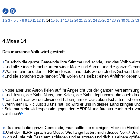
1
2
3
4
5
6
7
8
9
10
11
12
13
14
15
16
17
18
19
20
21
22
23
24
25
26
27
28
29
30
31
32
33
4.Mose 14
Das murrende Volk wird gestraft
Da erhob die ganze Gemeinde ihre Stimme und schrie, und das Volk weinte
1
Und alle Kinder Israel murrten wider Mose und Aaron; und die ganze Gemei
2
Warum führt uns der HERR in dieses Land, daß wir durch das Schwert fall
3
Und sie sprachen zueinander: Wir wollen uns selbst einen Anführer geben
4
Mose aber und Aaron fielen auf ihr Angesicht vor der ganzen Versammlung 
5
Und Josua, der Sohn Nuns, und Kaleb, der Sohn Jephunnes, die auch das La
6
Das Land, das wir durchwandelt haben, um es auszukundschaften, ist ein s
7
Wenn der HERR Lust zu uns hat, so wird er uns in dieses Land bringen und
8
Seid nur nicht widerspenstig gegen den HERRN und fürchtet euch nicht vor 
9
vor ihnen!
Da sprach die ganze Gemeinde, man sollte sie steinigen. Aber die Herrlich
10
Und der HERR sprach zu Mose: Wie lange lästert mich dieses Volk? Und wie
11
Ich will sie mit Pestilenz schlagen und ausrotten und dich zu einem größ
12