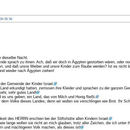
34
35
36
 dieselbe Nacht.
nde sprach zu ihnen: Ach, daß wir doch in Ägypten gestorben wären, oder no
en, und daß unsre Weiber und unsre Kinder zum Raube werden? Ist es nicht b
 und wieder nach Ägypten ziehen!
der Gemeinde der Kinder Israel.
nd erkundigt hatten, zerrissen ihre Kleider und sprachen zu der ganzen Gem
ehr, sehr gutes Land!
 es uns geben; ein Land, das von Milch und Honig fließt.
dem Volke dieses Landes; denn wir wollen sie verschlingen wie Brot. Ihr Schi
keit des HERRN erschien bei der Stiftshütte allen Kindern Israel.
 lange wollen sie nicht an mich glauben, trotz aller Zeichen, die ich unter 
ern und mächtigeren Volk machen, als dieses ist!