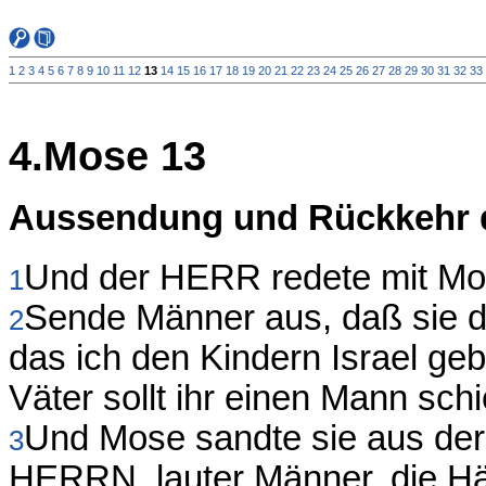
1
2
3
4
5
6
7
8
9
10
11
12
13
14
15
16
17
18
19
20
21
22
23
24
25
26
27
28
29
30
31
32
33
4.Mose 13
Aussendung und Rückkehr 
Und der HERR redete mit Mo
1
Sende Männer aus, daß sie 
2
das ich den Kindern Israel ge
Väter sollt ihr einen Mann schi
Und Mose sandte sie aus de
3
HERRN, lauter Männer, die Hä