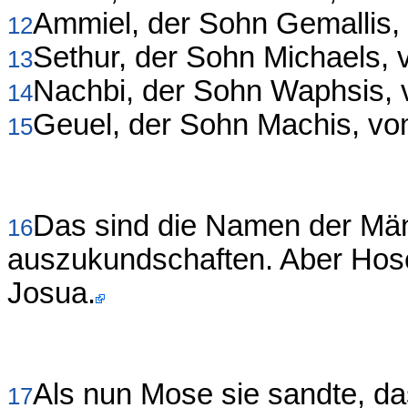
Ammiel, der Sohn Gemallis
12
Sethur, der Sohn Michaels
13
Nachbi, der Sohn Waphsis
14
Geuel, der Sohn Machis, v
15
Das sind die Namen der Män
16
auszukundschaften. Aber Hos
Josua.
Als nun Mose sie sandte, d
17