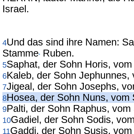
Israel.
Und das sind ihre Namen: S
4
Stamme
Ruben.
Saphat, der Sohn Horis, vo
5
Kaleb, der Sohn Jephunnes
6
Jigeal, der Sohn Josephs, 
7
Hosea, der Sohn Nuns, vom
8
Palti, der Sohn Raphus, vo
9
Gadiel, der Sohn Sodis, v
10
Gaddi, der Sohn Susis, vo
11