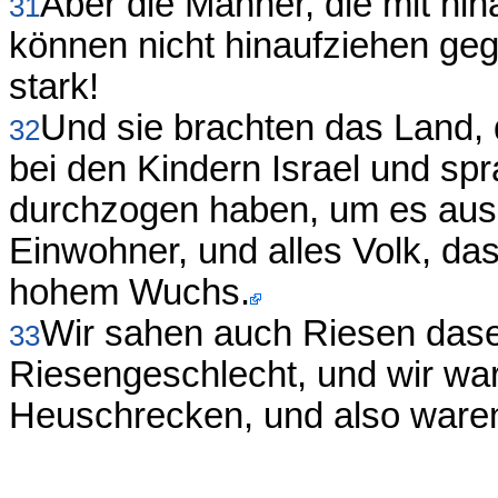
Aber die Männer, die mit hi
31
können nicht hinaufziehen geg
stark!
Und sie brachten das Land, d
32
bei den Kindern Israel und sp
durchzogen haben, um es ausz
Einwohner, und alles Volk, das
hohem Wuchs.
Wir sahen auch Riesen dase
33
Riesengeschlecht, und wir wa
Heuschrecken, und also waren