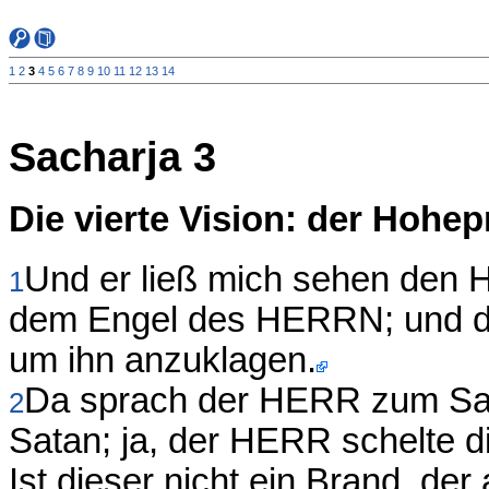
1
2
3
4
5
6
7
8
9
10
11
12
13
14
Sacharja 3
Die vierte Vision: der Hohep
Und er ließ mich sehen den 
1
dem Engel des HERRN; und de
um ihn anzuklagen.
Da sprach der HERR zum Sat
2
Satan; ja, der HERR schelte di
Ist dieser nicht ein Brand, der