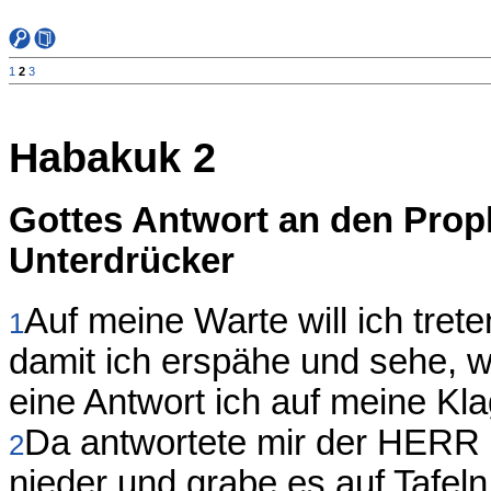
1
2
3
Habakuk 2
Gottes Antwort an den Prop
Unterdrücker
Auf meine Warte will ich tret
1
damit ich erspähe und sehe, w
eine Antwort ich auf meine K
Da antwortete mir der HERR 
2
nieder und grabe es auf Tafeln