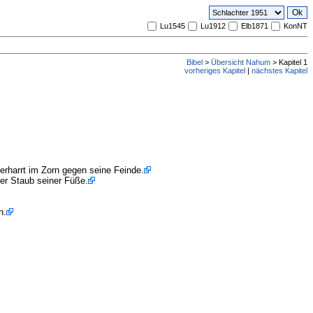
Lu1545
Lu1912
Elb1871
KonNT
Bibel
>
Übersicht Nahum
> Kapitel 1
vorheriges Kapitel
|
nächstes Kapitel
erharrt im Zorn gegen seine Feinde.
er Staub seiner Füße.
n.