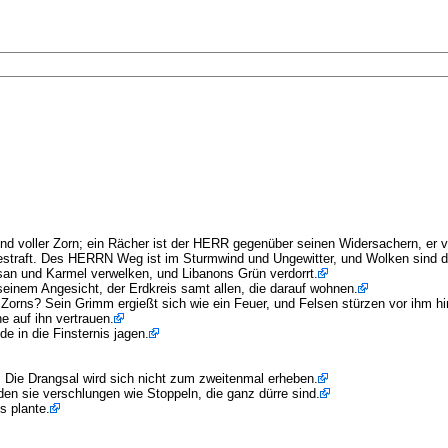
d voller Zorn; ein Rächer ist der HERR gegenüber seinen Widersachern, er v
ngestraft. Des HERRN Weg ist im Sturmwind und Ungewitter, und Wolken sind d
asan und Karmel verwelken, und Libanons Grün verdorrt.
seinem Angesicht, der Erdkreis samt allen, die darauf wohnen.
orns? Sein Grimm ergießt sich wie ein Feuer, und Felsen stürzen vor ihm hi
e auf ihn vertrauen.
e in die Finsternis jagen.
Die Drangsal wird sich nicht zum zweitenmal erheben.
en sie verschlungen wie Stoppeln, die ganz dürre sind.
s plante.