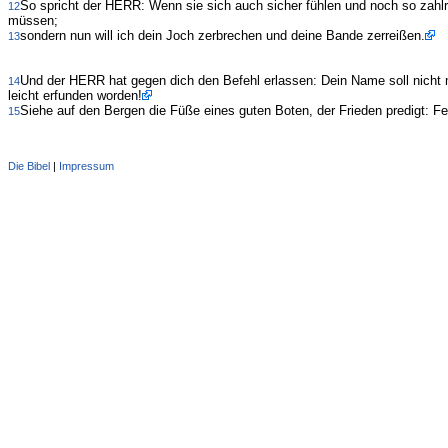
So spricht der HERR: Wenn sie sich auch sicher fühlen und noch so zahlr
12
müssen;
sondern nun will ich dein Joch zerbrechen und deine Bande zerreißen.
13
Und der HERR hat gegen dich den Befehl erlassen: Dein Name soll nicht
14
leicht erfunden worden!
Siehe auf den Bergen die Füße eines guten Boten, der Frieden predigt: Fei
15
Die Bibel
|
Impressum
Administration