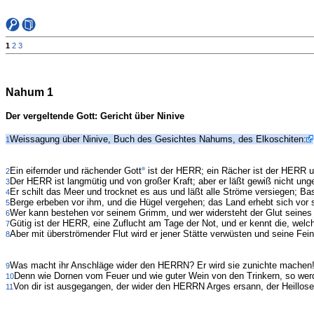
1
2
3
Nahum 1
Der vergeltende Gott: Gericht über Ninive
Weissagung über Ninive, Buch des Gesichtes Nahums, des Elkoschiten:
1
Ein eifernder und rächender Gott
ist der HERR; ein Rächer ist der HERR un
2
Der HERR ist langmütig und von großer Kraft; aber er läßt gewiß nicht u
3
Er schilt das Meer und trocknet es aus und läßt alle Ströme versiegen; B
4
Berge erbeben vor ihm, und die Hügel vergehen; das Land erhebt sich vor 
5
Wer kann bestehen vor seinem Grimm, und wer widersteht der Glut seines Z
6
Gütig ist der HERR, eine Zuflucht am Tage der Not, und er kennt die, welch
7
Aber mit überströmender Flut wird er jener Stätte verwüsten und seine Feind
8
Was macht ihr Anschläge wider den HERRN? Er wird sie zunichte machen! 
9
Denn wie Dornen vom Feuer und wie guter Wein von den Trinkern, so werd
10
Von dir ist ausgegangen, der wider den HERRN Arges ersann, der Heillose
11