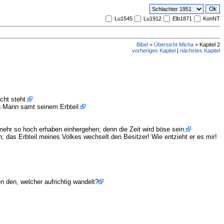
Lu1545
Lu1912
Elb1871
KonNT
Bibel
>
Übersicht Micha
> Kapitel 2
vorheriges Kapitel
|
nächstes Kapitel
cht steht.
n Mann samt seinem Erbteil.
mehr so hoch erhaben einhergehen; denn die Zeit wird böse sein.
das Erbteil meines Volkes wechselt den Besitzer! Wie entzieht er es mir!
 den, welcher aufrichtig wandelt?