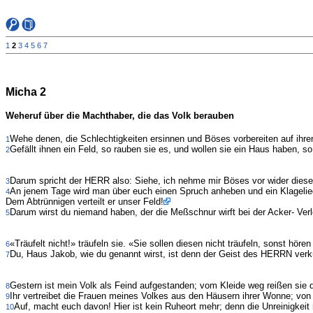
1
2
3
4
5
6
7
Micha 2
Weheruf über die Machthaber, die das Volk berauben
Wehe denen, die Schlechtigkeiten ersinnen und Böses vorbereiten auf ihren 
1
Gefällt ihnen ein Feld, so rauben sie es, und wollen sie ein Haus haben,
2
Darum spricht der HERR also: Siehe, ich nehme mir Böses vor wider dieses 
3
An jenem Tage wird man über euch einen Spruch anheben und ein Klagelied
4
Dem Abtrünnigen verteilt er unser Feld!
Darum wirst du niemand haben, der die Meßschnur wirft bei der Acker- V
5
«Träufelt nicht!» träufeln sie. «Sie sollen diesen nicht träufeln, sonst hör
6
Du, Haus Jakob, wie du genannt wirst, ist denn der Geist des HERRN verkü
7
Gestern ist mein Volk als Feind aufgestanden; vom Kleide weg reißen sie 
8
Ihr vertreibet die Frauen meines Volkes aus den Häusern ihrer Wonne; vo
9
Auf, macht euch davon! Hier ist kein Ruheort mehr; denn die Unreinigkeit 
10