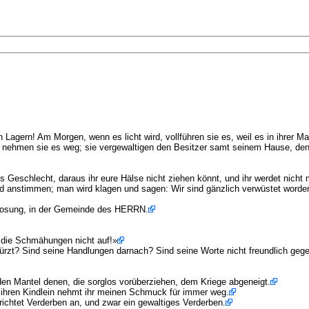
Lagern! Am Morgen, wenn es licht wird, vollführen sie es, weil es in ihrer Ma
 so nehmen sie es weg; sie vergewaltigen den Besitzer samt seinem Hause, de
Geschlecht, daraus ihr eure Hälse nicht ziehen könnt, und ihr werdet nicht 
 anstimmen; man wird klagen und sagen: Wir sind gänzlich verwüstet worden; 
erlosung, in der Gemeinde des HERRN.
en die Schmähungen nicht auf!»
rzt? Sind seine Handlungen darnach? Sind seine Worte nicht freundlich gegen
den Mantel denen, die sorglos vorüberziehen, dem Kriege abgeneigt.
n ihren Kindlein nehmt ihr meinen Schmuck für immer weg.
richtet Verderben an, und zwar ein gewaltiges Verderben.