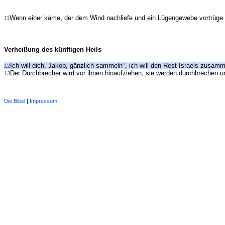
Wenn einer käme, der dem Wind nachliefe und ein Lügengewebe vortrüge un
11
Verheißung des künftigen Heils
Ich will dich, Jakob, gänzlich sammeln
, ich will den Rest Israels zusam
12
Der Durchbrecher wird vor ihnen hinaufziehen; sie werden durchbrechen u
13
Die Bibel
|
Impressum
Administration