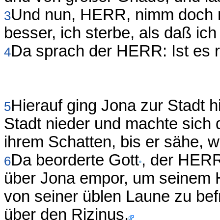
Und nun, HERR, nimm doch me
3
besser, ich sterbe, als daß ich
Da sprach der HERR: Ist es r
4
Hierauf ging Jona zur Stadt h
5
Stadt nieder und machte sich 
ihrem Schatten, bis er sähe, 
Da beorderte Gott
, der HERR
6
über Jona empor, um seinem 
von seiner üblen Laune zu befr
über den Rizinus.