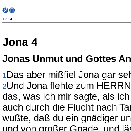
1
2
3
4
Jona 4
Jonas Unmut und Gottes An
Das aber mißfiel Jona gar seh
1
Und Jona flehte zum HERRN u
2
das, was ich mir sagte, als i
auch durch die Flucht nach T
wußte, daß du ein gnädiger u
und von großer Gnade, und lä