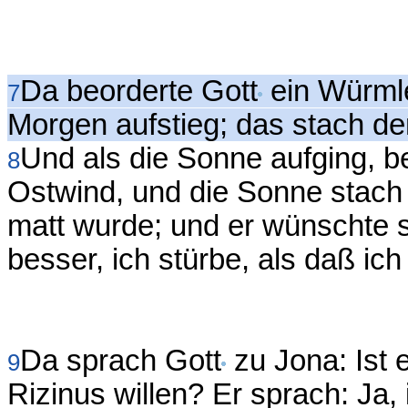
Da beorderte Gott
ein Würmle
7
Morgen aufstieg; das stach den
Und als die Sonne aufging, b
8
Ostwind, und die Sonne stach
matt wurde; und er wünschte 
besser, ich stürbe, als daß ic
Da sprach Gott
zu Jona: Ist 
9
Rizinus willen? Er sprach: Ja,