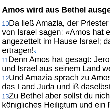
Amos wird aus Bethel ausg
Da ließ Amazia, der Prieste
10
von Israel sagen: «Amos hat 
angezettelt im Hause Israel; 
ertragen!
Denn Amos hat gesagt: Jero
11
und Israel aus seinem Land w
Und Amazia sprach zu Amos: 
12
das Land Juda und iß daselbst
Zu Bethel aber sollst du nic
13
königliches Heiligtum und ein