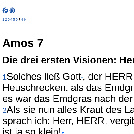
1
2
3
4
5
6
7
8
9
Amos 7
Die drei ersten Visionen: He
Solches ließ Gott
, der HERR,
1
Heuschrecken, als das Emdgr
es war das Emdgras nach der
Als sie nun alles Kraut des 
2
sprach ich: Herr, HERR, vergi
ist ja so klein!