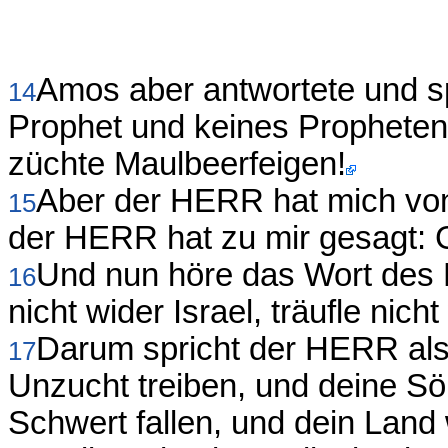
Amos aber antwortete und sp
14
Prophet und keines Propheten 
züchte Maulbeerfeigen!
Aber der HERR hat mich v
15
der HERR hat zu mir gesagt: 
Und nun höre das Wort des
16
nicht wider Israel, träufle nic
Darum spricht der HERR also
17
Unzucht treiben, und deine Sö
Schwert fallen, und dein Lan