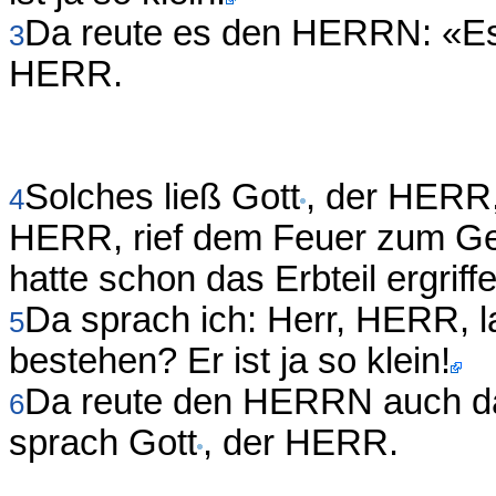
Da reute es den HERRN: «Es 
3
HERR.
Solches ließ Gott
, der HERR,
4
HERR, rief dem Feuer zum Ger
hatte schon das Erbteil ergriff
Da sprach ich: Herr, HERR, l
5
bestehen? Er ist ja so klein!
Da reute den HERRN auch das
6
sprach Gott
, der HERR.