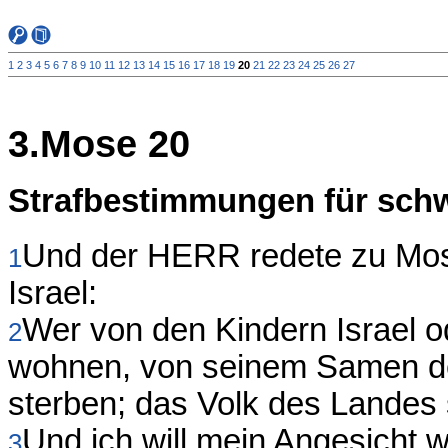
1
2
3
4
5
6
7
8
9
10
11
12
13
14
15
16
17
18
19
20
21
22
23
24
25
26
27
3.Mose 20
Strafbestimmungen für sch
Und der HERR redete zu Mos
1
Israel:
Wer von den Kindern Israel od
2
wohnen, von seinem Samen dem
sterben; das Volk des Landes s
Und ich will mein Angesicht 
3