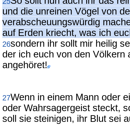
So sollt nun auch ihr das r
25
und die unreinen Vögel von den
verabscheuungswürdig machen
auf Erden kriecht, was ich eu
sondern ihr sollt mir heilig s
26
der ich euch von den Völkern 
angehöret!
Wenn in einem Mann oder e
27
oder Wahrsagergeist steckt, s
soll sie steinigen, ihr Blut sei 