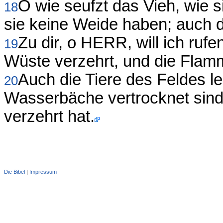
O wie seufzt das Vieh, wie s
18
sie keine Weide haben; auch 
Zu dir, o HERR, will ich ruf
19
Wüste verzehrt, und die Flam
Auch die Tiere des Feldes le
20
Wasserbäche vertrocknet sind
verzehrt hat.
Die Bibel
|
Impressum
Administration