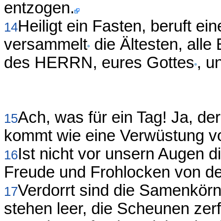
entzogen.
Heiligt ein Fasten, beruft e
14
versammelt
die Ältesten, all
des HERRN, eures Gottes
, u
Ach, was für ein Tag! Ja, d
15
kommt wie eine Verwüstung v
Ist nicht vor unsern Auge
16
Freude und Frohlocken von d
Verdorrt sind die Samenkörn
17
stehen leer, die Scheunen zerfa