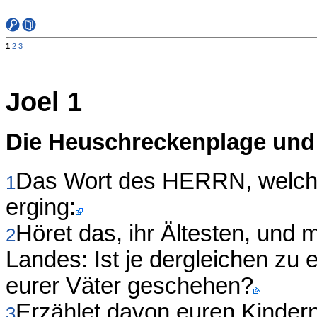
1
2
3
Joel 1
Die Heuschreckenplage und
Das Wort des HERRN, welche
1
erging:
Höret das, ihr Ältesten, und 
2
Landes: Ist je dergleichen zu 
eurer Väter geschehen?
Erzählet davon euren Kindern
3