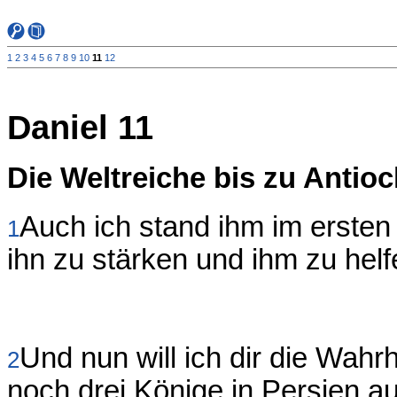
1
2
3
4
5
6
7
8
9
10
11
12
Daniel 11
Die Weltreiche bis zu Antio
Auch ich stand ihm im ersten
1
ihn zu stärken und ihm zu helf
Und nun will ich dir die Wahr
2
noch drei Könige in Persien au