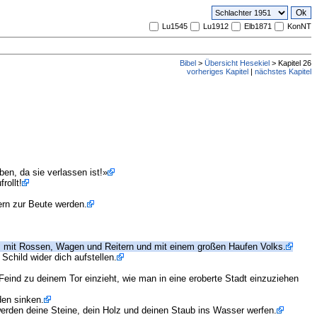
Lu1545
Lu1912
Elb1871
KonNT
Bibel
>
Übersicht Hesekiel
> Kapitel 26
vorheriges Kapitel
|
nächstes Kapitel
ben, da sie verlassen ist!»
rollt!
ern zur Beute werden.
us, mit Rossen, Wagen und Reitern und mit einem großen Haufen Volks.
child wider dich aufstellen.
ind zu deinem Tor einzieht, wie man in eine eroberte Stadt einzuziehen
den sinken.
erden deine Steine, dein Holz und deinen Staub ins Wasser werfen.