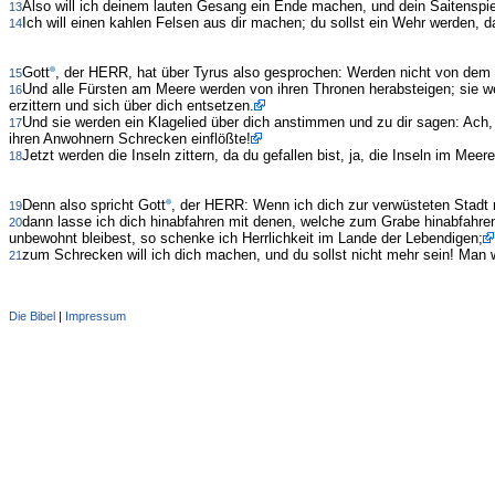
Also will ich deinem lauten Gesang ein Ende machen, und dein Saitenspiel
13
Ich will einen kahlen Felsen aus dir machen; du sollst ein Wehr werden, 
14
Gott
, der HERR, hat über Tyrus also gesprochen: Werden nicht von dem
15
Und alle Fürsten am Meere werden von ihren Thronen herabsteigen; sie wer
16
erzittern und sich über dich entsetzen.
Und sie werden ein Klagelied über dich anstimmen und zu dir sagen: Ach
17
ihren Anwohnern Schrecken einflößte!
Jetzt werden die Inseln zittern, da du gefallen bist, ja, die Inseln im Me
18
Denn also spricht Gott
, der HERR: Wenn ich dich zur verwüsteten Stadt 
19
dann lasse ich dich hinabfahren mit denen, welche zum Grabe hinabfahren,
20
unbewohnt bleibest, so schenke ich Herrlichkeit im Lande der Lebendigen;
zum Schrecken will ich dich machen, und du sollst nicht mehr sein! Man w
21
Die Bibel
|
Impressum
Administration