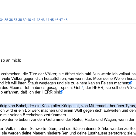
34
35
36
37
38
39
40
41
42
43
44
45
46
47
48
lso an mich:
erbrochen, die Türe der Völker; sie öffnet sich mir! Nun werde ich vollauf ha
ll viele Völker gegen dich heraufführen, wie wenn das Meer seine Wellen herauf
nd ich will ihren Staub wegfegen und sie zu einem kahlen Felsen machen;
 des Meeres. Ich habe es gesagt, spricht Gott
, der HERR, sie soll den Völk
 erfahren, daß ich der HERR bin!
nig von Babel, der ein König aller Könige ist, von Mitternacht her über Tyr
ch wird er ein Bollwerk machen und einen Wall gegen dich aufwerfen und den S
me mit seinen Brecheisen zertrümmern.
 werden erbeben vor dem Getümmel der Reiter, Räder und Wagen, wenn der Fe
 dein Volk mit dem Schwerte töten, und die Säulen deiner Stärke werden zu Bo
 sie werden deine Mauern niederreißen und deine Lusthäuser zerstören; sie w