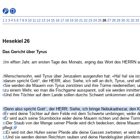
1
2
3
4
5
6
7
8
9
10
11
12
13
14
15
16
17
18
19
20
21
22
23
24
25
26
27
28
29
30
31
32
33
Hesekiel 26
Das Gericht über Tyrus
Im elften Jahr, am ersten Tage des Monats, erging das Wort des HERRN a
1
Menschensohn, weil Tyrus über Jerusalem ausgerufen hat: «Ha! ha! sie ist z
2
darum spricht Gott
, der HERR, also: Siehe, ich will an dich, Tyrus, und wi
3
Sie werden die Mauern von Tyrus zerstören und ihre Türme niederreißen; u
4
zu einem Wehr, wo man die Fischgarne ausspannt, soll sie werden inmitten
5
Und ihre Töchter auf dem Lande sollen durchs Schwert umkommen und also
6
Denn also spricht Gott
, der HERR: Siehe, ich bringe Nebukadnezar, den Kö
7
Er wird deine Töchter auf dem Felde mit dem Schwerte umbringen; wider di
8
Er wird auch seine Sturmböcke wider deine Mauern richten und deine Tür
9
Der Staub von der Menge seiner Pferde wird dich bedecken; deine Mauern
10
pflegt.
Er wird mit den Hufen seiner Pferde alle deine Gassen zertreten; er wird
11
Und sie werden deinen Reichtum rauben und deine Handelsgüter plündern;
12