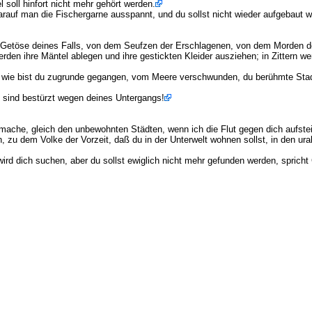
 soll hinfort nicht mehr gehört werden.
darauf man die Fischergarne ausspannt, und du sollst nicht wieder aufgebaut
 Getöse deines Falls, von dem Seufzen der Erschlagenen, von dem Morden des
den ihre Mäntel ablegen und ihre gestickten Kleider ausziehen; in Zittern we
, wie bist du zugrunde gegangen, vom Meere verschwunden, du berühmte Stadt
ere sind bestürzt wegen deines Untergangs!
mache, gleich den unbewohnten Städten, wenn ich die Flut gegen dich aufst
 zu dem Volke der Vorzeit, daß du in der Unterwelt wohnen sollst, in den ura
ird dich suchen, aber du sollst ewiglich nicht mehr gefunden werden, spricht