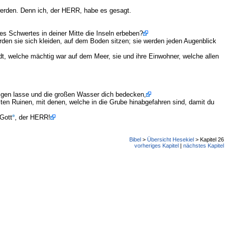
 werden. Denn ich, der HERR, habe es gesagt.
 Schwertes in deiner Mitte die Inseln erbeben?
rden sie sich kleiden, auf dem Boden sitzen; sie werden jeden Augenblick
, welche mächtig war auf dem Meer, sie und ihre Einwohner, welche allen
eigen lasse und die großen Wasser dich bedecken,
lten Ruinen, mit denen, welche in die Grube hinabgefahren sind, damit du
 Gott
, der HERR!
Bibel
>
Übersicht Hesekiel
> Kapitel 26
vorheriges Kapitel
|
nächstes Kapitel