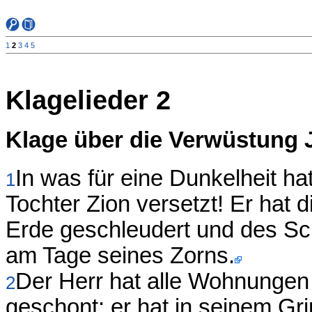
1
2
3
4
5
Klagelieder 2
Klage über die Verwüstung
In was für eine Dunkelheit ha
1
Tochter Zion versetzt! Er hat 
Erde geschleudert und des Sc
am Tage seines Zorns.
Der Herr hat alle Wohnungen J
2
geschont; er hat in seinem Gr