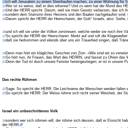
Ich will Jerusalem zu einem Steinhaufen machen, zu einer Wohnung für S
11
Wer ist so weise, daß er dies erkenne? Und zu wem hat der Mund des HE
12
Und der HERR spricht: Darum, weil sie mein Gesetz verlassen, das ich i
13
sondern dem Starrsinn ihres Herzens und den Baalen nachgelaufen sind, wi
14
Darum spricht der HERR der Heerscharen, der Gott
Israels, also: Siehe,
15
und ich will sie unter die Völker zerstreuen, welche weder sie noch ihre V
16
So spricht der HERR der Heerscharen: Merkt auf und ruft die Klageweibe
17
daß sie herkommen und eilends über uns ein Trauerlied singen, daß Trä
18
Denn man hört ein klägliches Geschrei von Zion: «Wie sind wir so verwü
19
So hört nun, ihr Frauen, das Wort des HERRN, und fasset zu Ohren das Wo
20
Denn der Tod ist durch unsere Fenster hereingestiegen; er ist in unsere
21
Das rechte Rühmen
Sage: So spricht der HERR: Die Leichname der Menschen werden fallen w
22
So spricht der HERR: Der Weise rühme sich nicht seiner Weisheit, der St
23
Israel ein unbeschnittenes Volk
sondern wer sich rühmen will, der rühme sich dessen, daß er Einsicht ha
24
der HERR.