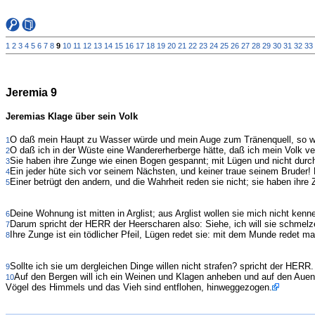
1
2
3
4
5
6
7
8
9
10
11
12
13
14
15
16
17
18
19
20
21
22
23
24
25
26
27
28
29
30
31
32
33
Jeremia 9
Jeremias Klage über sein Volk
O daß mein Haupt zu Wasser würde und mein Auge zum Tränenquell, so wü
1
O daß ich in der Wüste eine Wandererherberge hätte, daß ich mein Volk ve
2
Sie haben ihre Zunge wie einen Bogen gespannt; mit Lügen und nicht durch
3
Ein jeder hüte sich vor seinem Nächsten, und keiner traue seinem Bruder! 
4
Einer betrügt den andern, und die Wahrheit reden sie nicht; sie haben ihr
5
Deine Wohnung ist mitten in Arglist; aus Arglist wollen sie mich nicht ken
6
Darum spricht der HERR der Heerscharen also: Siehe, ich will sie schmelz
7
Ihre Zunge ist ein tödlicher Pfeil, Lügen redet sie: mit dem Munde redet m
8
Sollte ich sie um dergleichen Dinge willen nicht strafen? spricht der HER
9
Auf den Bergen will ich ein Weinen und Klagen anheben und auf den Auen 
10
Vögel des Himmels und das Vieh sind entflohen, hinweggezogen.