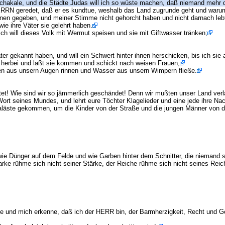
chakale, und die Städte Judas will ich so wüste machen, daß niemand mehr d
RRN geredet, daß er es kundtue, weshalb das Land zugrunde geht und warum 
hnen gegeben, und meiner Stimme nicht gehorcht haben und nicht darnach leb
e ihre Väter sie gelehrt haben.
 ich will dieses Volk mit Wermut speisen und sie mit Giftwasser tränken;
äter gekannt haben, und will ein Schwert hinter ihnen herschicken, bis ich sie
r herbei und laßt sie kommen und schickt nach weisen Frauen,
nen aus unsern Augen rinnen und Wasser aus unsern Wimpern fließe.
stet! Wie sind wir so jämmerlich geschändet! Denn wir mußten unser Land ve
rt seines Mundes, und lehrt eure Töchter Klagelieder und eine jede ihre Na
 Paläste gekommen, um die Kinder von der Straße und die jungen Männer von 
ie Dünger auf dem Felde und wie Garben hinter dem Schnitter, die niemand
arke rühme sich nicht seiner Stärke, der Reiche rühme sich nicht seines Rei
be und mich erkenne, daß ich der HERR bin, der Barmherzigkeit, Recht und Ge