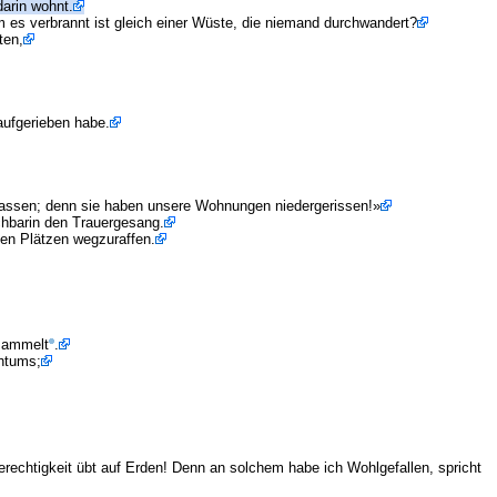
arin wohnt.
es verbrannt ist gleich einer Wüste, die niemand durchwandert?
ten,
 aufgerieben habe.
rlassen; denn sie haben unsere Wohnungen niedergerissen!»
chbarin den Trauergesang.
den Plätzen wegzuraffen.
 sammelt
.
chtums;
rechtigkeit übt auf Erden! Denn an solchem habe ich Wohlgefallen, spricht