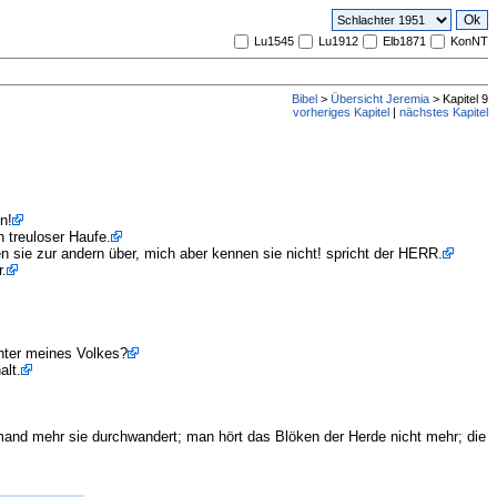
Lu1545
Lu1912
Elb1871
KonNT
Bibel
>
Übersicht Jeremia
> Kapitel 9
vorheriges Kapitel
|
nächstes Kapitel
n!
 treuloser Haufe.
 sie zur andern über, mich aber kennen sie nicht! spricht der HERR.
r.
chter meines Volkes?
alt.
mand mehr sie durchwandert; man hört das Blöken der Herde nicht mehr; die