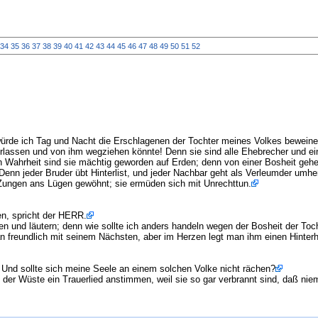
34
35
36
37
38
39
40
41
42
43
44
45
46
47
48
49
50
51
52
rde ich Tag und Nacht die Erschlagenen der Tochter meines Volkes beweine
rlassen und von ihm wegziehen könnte! Denn sie sind alle Ehebrecher und ein
 Wahrheit sind sie mächtig geworden auf Erden; denn von einer Bosheit gehen
Denn jeder Bruder übt Hinterlist, und jeder Nachbar geht als Verleumder umhe
e Zungen ans Lügen gewöhnt; sie ermüden sich mit Unrechttun.
nen, spricht der HERR.
en und läutern; denn wie sollte ich anders handeln wegen der Bosheit der To
an freundlich mit seinem Nächsten, aber im Herzen legt man ihm einen Hinterh
R. Und sollte sich meine Seele an einem solchen Volke nicht rächen?
der Wüste ein Trauerlied anstimmen, weil sie so gar verbrannt sind, daß nie