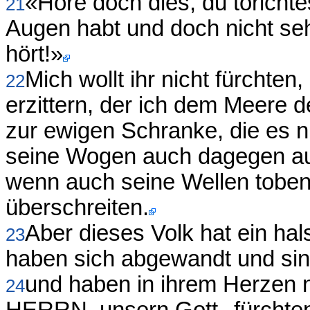
«Höre doch dies, du törichte
21
Augen habt und doch nicht seh
hört!»
Mich wollt ihr nicht fürchten
22
erzittern, der ich dem Meere 
zur ewigen Schranke, die es n
seine Wogen auch dagegen auf
wenn auch seine Wellen toben,
überschreiten.
Aber dieses Volk hat ein hal
23
haben sich abgewandt und si
und haben in ihrem Herzen n
24