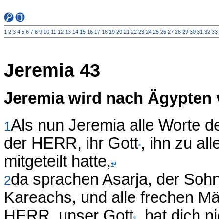
1
2
3
4
5
6
7
8
9
10
11
12
13
14
15
16
17
18
19
20
21
22
23
24
25
26
27
28
29
30
31
32
33
Jeremia 43
Jeremia wird nach Ägypten 
Als nun Jeremia alle Worte 
1
der HERR, ihr Gott
, ihn zu al
mitgeteilt hatte,
da sprachen Asarja, der Soh
2
Kareachs, und alle frechen Mä
HERR, unser Gott
, hat dich n