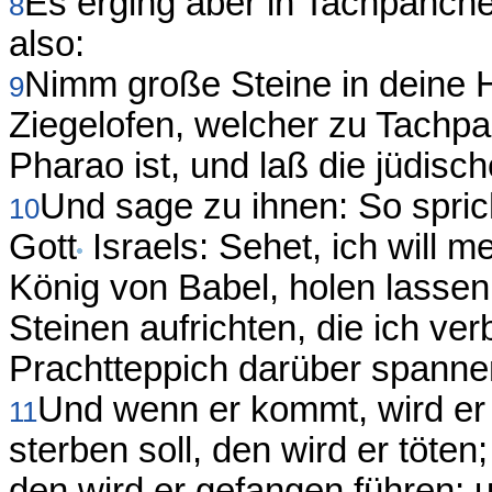
Es erging aber in Tachpanc
8
also:
Nimm große Steine in deine H
9
Ziegelofen, welcher zu Tachp
Pharao ist, und laß die jüdis
Und sage zu ihnen: So spri
10
Gott
Israels: Sehet, ich will
König von Babel, holen lassen
Steinen aufrichten, die ich ve
Prachtteppich darüber spanne
Und wenn er kommt, wird er
11
sterben soll, den wird er töte
den wird er gefangen führen; u