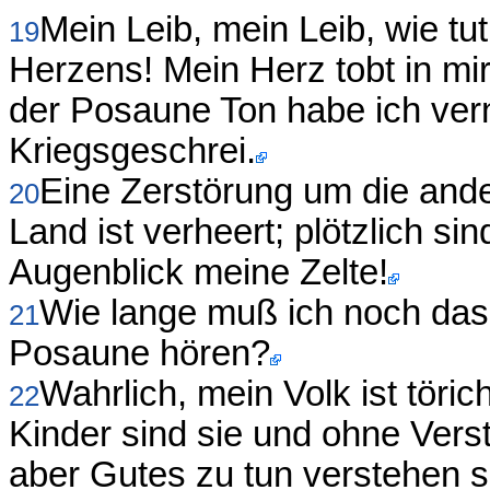
Mein Leib, mein Leib, wie t
19
Herzens! Mein Herz tobt in mi
der Posaune Ton habe ich ve
Kriegsgeschrei.
Eine Zerstörung um die and
20
Land ist verheert; plötzlich s
Augenblick meine Zelte!
Wie lange muß ich noch das
21
Posaune hören?
Wahrlich, mein Volk ist töric
22
Kinder sind sie und ohne Verst
aber Gutes zu tun verstehen si