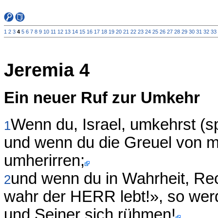
1
2
3
4
5
6
7
8
9
10
11
12
13
14
15
16
17
18
19
20
21
22
23
24
25
26
27
28
29
30
31
32
33
Jeremia 4
Ein neuer Ruf zur Umkehr
Wenn du, Israel, umkehrst (s
1
und wenn du die Greuel von mir
umherirren;
und wenn du in Wahrheit, Rec
2
wahr der HERR lebt!», so wer
und Seiner sich rühmen!