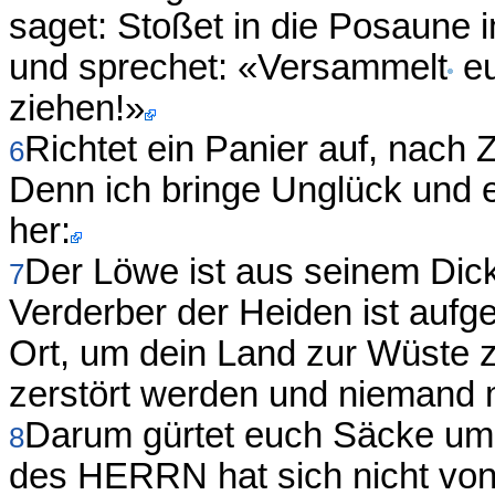
saget: Stoßet in die Posaune i
und sprechet: «Versammelt
eu
ziehen!»
Richtet ein Panier auf, nach Zi
6
Denn ich bringe Unglück und 
her:
Der Löwe ist aus seinem Dic
7
Verderber der Heiden ist auf
Ort, um dein Land zur Wüste 
zerstört werden und niemand 
Darum gürtet euch Säcke um, 
8
des HERRN hat sich nicht vo