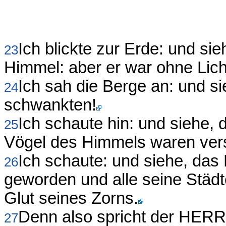
Ich blickte zur Erde: und si
23
Himmel: aber er war ohne Lich
Ich sah die Berge an: und si
24
schwankten!
Ich schaute hin: und siehe,
25
Vögel des Himmels waren ve
Ich schaute: und siehe, das
26
geworden und alle seine Städ
Glut seines Zorns.
Denn also spricht der HERR
27