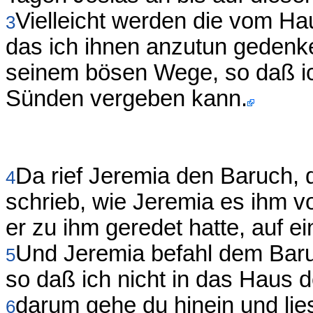
Vielleicht werden die vom Ha
3
das ich ihnen anzutun gedenk
seinem bösen Wege, so daß ich
Sünden vergeben kann.
Da rief Jeremia den Baruch, 
4
schrieb, wie Jeremia es ihm v
er zu ihm geredet hatte, auf ei
Und Jeremia befahl dem Baruc
5
so daß ich nicht in das Hau
darum gehe du hinein und lies
6