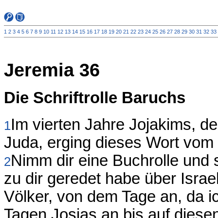
1
2
3
4
5
6
7
8
9
10
11
12
13
14
15
16
17
18
19
20
21
22
23
24
25
26
27
28
29
30
31
32
33
Jeremia 36
Die Schriftrolle Baruchs
Im vierten Jahre Jojakims, d
1
Juda, erging dieses Wort vo
Nimm dir eine Buchrolle und s
2
zu dir geredet habe über Israe
Völker, von dem Tage an, da i
Tagen Josias an bis auf diese