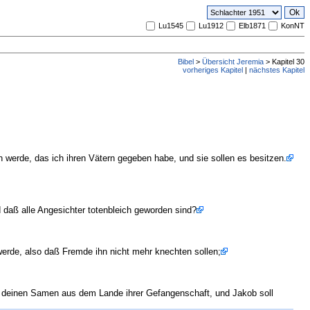
Lu1545
Lu1912
Elb1871
KonNT
Bibel
>
Übersicht Jeremia
> Kapitel 30
vorheriges Kapitel
|
nächstes Kapitel
werde, das ich ihren Vätern gegeben habe, und sie sollen es besitzen.
 daß alle Angesichter totenbleich geworden sind?
erde, also daß Fremde ihn nicht mehr knechten sollen;
und deinen Samen aus dem Lande ihrer Gefangenschaft, und Jakob soll