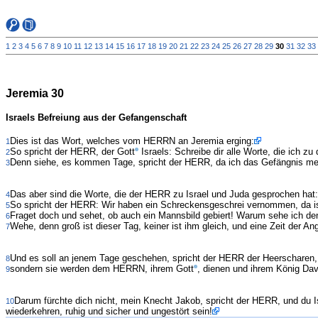
1
2
3
4
5
6
7
8
9
10
11
12
13
14
15
16
17
18
19
20
21
22
23
24
25
26
27
28
29
30
31
32
33
Jeremia 30
Israels Befreiung aus der Gefangenschaft
Dies ist das Wort, welches vom HERRN an Jeremia erging:
1
So spricht der HERR, der Gott
Israels: Schreibe dir alle Worte, die ich zu 
2
Denn siehe, es kommen Tage, spricht der HERR, da ich das Gefängnis mein
3
Das aber sind die Worte, die der HERR zu Israel und Juda gesprochen hat:
4
So spricht der HERR: Wir haben ein Schreckensgeschrei vernommen, da ist
5
Fraget doch und sehet, ob auch ein Mannsbild gebiert! Warum sehe ich de
6
Wehe, denn groß ist dieser Tag, keiner ist ihm gleich, und eine Zeit der Ang
7
Und es soll an jenem Tage geschehen, spricht der HERR der Heerscharen, 
8
sondern sie werden dem HERRN, ihrem Gott
, dienen und ihrem König Davi
9
Darum fürchte dich nicht, mein Knecht Jakob, spricht der HERR, und du Is
10
wiederkehren, ruhig und sicher und ungestört sein!