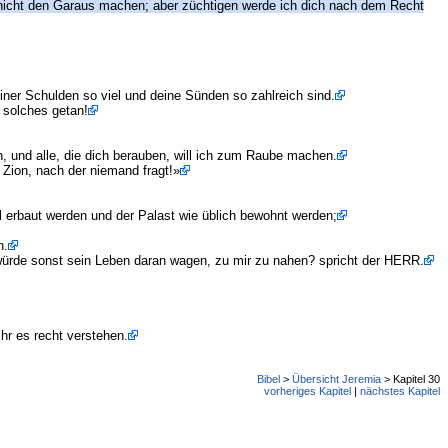
 ich nicht den Garaus machen; aber züchtigen werde ich dich nach dem Recht
einer Schulden so viel und deine Sünden so zahlreich sind.
 solches getan!
en, und alle, die dich berauben, will ich zum Raube machen.
 Zion, nach der niemand fragt!»
 erbaut werden und der Palast wie üblich bewohnt werden;
n.
r würde sonst sein Leben daran wagen, zu mir zu nahen? spricht der HERR.
hr es recht verstehen.
Bibel
>
Übersicht Jeremia
> Kapitel 30
vorheriges Kapitel
|
nächstes Kapitel