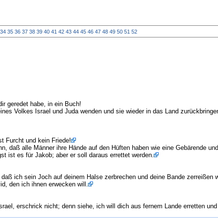
34
35
36
37
38
39
40
41
42
43
44
45
46
47
48
49
50
51
52
dir geredet habe, in ein Buch!
es Volkes Israel und Juda wenden und sie wieder in das Land zurückbringen 
 Furcht und kein Friede!
nn, daß alle Männer ihre Hände auf den Hüften haben wie eine Gebärende und
st ist es für Jakob; aber er soll daraus errettet werden.
daß ich sein Joch auf deinem Halse zerbrechen und deine Bande zerreißen w
d, den ich ihnen erwecken will.
rael, erschrick nicht; denn siehe, ich will dich aus fernem Lande erretten 