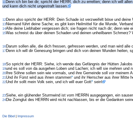
Denn ich bin bei dir, spricht der HERR, dich zu erretten; denn ich will a
11
und kann dich nicht ungestraft lassen.
Denn also spricht der HERR: Dein Schade ist verzweifelt böse und deine 
12
Niemand führt deine Sache; es gibt kein Heilmittel für die Wunde, Verband 
13
Alle deine Liebhaber vergessen dich; sie fragen nicht nach dir; denn wie 
14
Was schreist du über deinen Schaden und deinen unheilbaren Schmerz? We
15
Darum sollen alle, die dich fressen, gefressen werden, und man wird alle 
16
Denn ich will dir Genesung bringen und dich von deinen Wunden heilen, s
17
So spricht der HERR: Siehe, ich wende das Gefängnis der Hütten Jakobs 
18
und es soll von da ausgehen Loben und Lachen; ich will sie mehren und nic
19
Ihre Söhne sollen sein wie vormals, und ihre Gemeinde soll vor meinem An
20
Und ihr Fürst wird aus ihnen stammen
und ihr Herrscher aus ihrer Mitte 
21
Und ihr sollt mein Volk sein, und ich will euer Gott
sein!
22
Siehe, ein glühender Sturmwind ist vom HERRN ausgegangen, ein sausend
23
Die Zornglut des HERRN wird nicht nachlassen, bis er die Gedanken sein
24
Die Bibel
|
Impressum
Administration