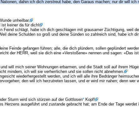
llen Nationen, dahin ich dich zerstreut habe, den Garaus machen; nur dir will
Wunde unheilbar.
ist keiner da für dich!
ein Feind schlägt, habe ich dich geschlagen mit grausamer Züchtigung, weil d
il deine Schulden so groß und deine Sünden so zahlreich sind, habe ich dir
deine Feinde gefangen führen; alle, die dich plündern, sollen geplündert werd
pricht der HERR, weil sie dich eine «Verstoßene» nennen und sagen: «Das ist
und will mich seiner Wohnungen erbarmen, und die Stadt soll auf ihrem Hügel
ht mindern, ich will sie verherrlichen und sie sollen nicht abnehmen.
gesicht wiederhergestellt werden, und ich will alle ihre Bedränger heimsuche
hervorgehen; den will ich herzutreten lassen, und er wird mir nahen; denn we
er Sturm wird sich stürzen auf der Gottlosen
Kopf!
es Herzens ausgeführt und zustande gebracht hat; am Ende der Tage werdet i