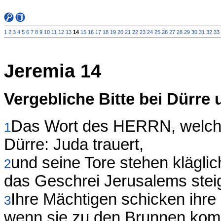
1
2
3
4
5
6
7
8
9
10
11
12
13
14
15
16
17
18
19
20
21
22
23
24
25
26
27
28
29
30
31
32
33
Jeremia 14
Vergebliche Bitte bei Dürre
Das Wort des HERRN, welches
1
Dürre: Juda trauert,
und seine Tore stehen kläglic
2
das Geschrei Jerusalems stei
Ihre Mächtigen schicken ihre
3
wenn sie zu den Brunnen komm