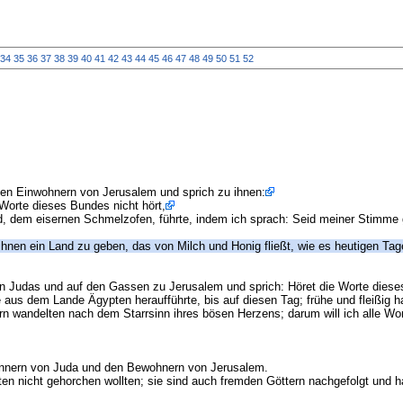
34
35
36
37
38
39
40
41
42
43
44
45
46
47
48
49
50
51
52
en Einwohnern von Jerusalem und sprich zu ihnen:
 Worte dieses Bundes nicht hört,
d, dem eisernen Schmelzofen, führte, indem ich sprach: Seid meiner Stimme g
ihnen ein Land zu geben, das von Milch und Honig fließt, wie es heutigen Tag
en Judas und auf den Gassen zu Jerusalem und sprich: Höret die Worte diese
e aus dem Lande Ägypten heraufführte, bis auf diesen Tag; frühe und fleißig
n wandelten nach dem Starrsinn ihres bösen Herzens; darum will ich alle Wor
ännern von Juda und den Bewohnern von Jerusalem.
ten nicht gehorchen wollten; sie sind auch fremden Göttern nachgefolgt und