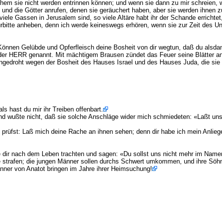
chem sie nicht werden entrinnen können; und wenn sie dann zu mir schreien, w
nd die Götter anrufen, denen sie geräuchert haben, aber sie werden ihnen z
viele Gassen in Jerusalem sind, so viele Altäre habt ihr der Schande errichte
Fürbitte anheben, denn ich werde keineswegs erhören, wenn sie zur Zeit des U
nnen Gelübde und Opferfleisch deine Bosheit von dir wegtun, daß du alsda
 der HERR genannt. Mit mächtigem Brausen zündet das Feuer seine Blätter an
ngedroht wegen der Bosheit des Hauses Israel und des Hauses Juda, die sie
 hast du mir ihr Treiben offenbart.
und wußte nicht, daß sie solche Anschläge wider mich schmiedeten: «Laßt u
prüfst: Laß mich deine Rache an ihnen sehen; denn dir habe ich mein Anlieg
die dir nach dem Leben trachten und sagen: «Du sollst uns nicht mehr im N
e strafen; die jungen Männer sollen durchs Schwert umkommen, und ihre Söhn
änner von Anatot bringen im Jahre ihrer Heimsuchung!