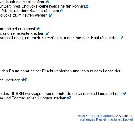
erde ich sie nicht erhören.
ur Zeit ihres Unglücks keineswegs helfen können.
t, Altäre, um dem Baal zu räuchern.
nglücks zu mir rufen werden.
nn frohlocken kannst?
, und seine Äste krachen.
 verübt haben, um mich zu erzürnen, indem sie dem Baal räucherten.
ns den Baum samt seiner Frucht verderben und ihn aus dem Lande der
en übertragen!
amen des HERRN weissagen, sonst mußt du durch unsere Hand sterben!»
e und Töchter sollen Hungers sterben,
Bibel
>
Übersicht Jeremia
> Kapitel 11
vorheriges Kapitel
|
nächstes Kapitel