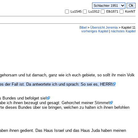
Lu1545
Lu1912
Elb1871
KonNT
Bibel
>
Übersicht Jeremia
> Kapitel 11
vorheriges Kapitel
|
nächstes Kapitel
ehorsam und tut darnach, ganz wie ich euch gebiete, so sollt ihr mein Volk
es der Fall ist. Da antwortete ich und sprach: So sei es, HERR!
s Bundes und befolget sie!
 habe ich ihnen bezeugt und gesagt: Gehorchet meiner Stimme!
te dieses Bundes über sie bringen, welchen zu halten ich ihnen befohlen
 haben ihnen gedient. Das Haus Israel und das Haus Juda haben meinen