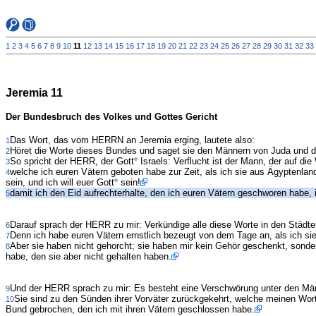
1
2
3
4
5
6
7
8
9
10
11
12
13
14
15
16
17
18
19
20
21
22
23
24
25
26
27
28
29
30
31
32
33
Jeremia 11
Der Bundesbruch des Volkes und Gottes Gericht
Das Wort, das vom HERRN an Jeremia erging, lautete also:
1
Höret die Worte dieses Bundes und saget sie den Männern von Juda und d
2
So spricht der HERR, der Gott
Israels: Verflucht ist der Mann, der auf die
3
welche ich euren Vätern geboten habe zur Zeit, als ich sie aus Ägyptenlan
4
sein, und ich will euer Gott
sein!
damit ich den Eid aufrechterhalte, den ich euren Vätern geschworen habe, 
5
Darauf sprach der HERR zu mir: Verkündige alle diese Worte in den Städt
6
Denn ich habe euren Vätern ernstlich bezeugt von dem Tage an, als ich si
7
Aber sie haben nicht gehorcht; sie haben mir kein Gehör geschenkt, sonder
8
habe, den sie aber nicht gehalten haben.
Und der HERR sprach zu mir: Es besteht eine Verschwörung unter den M
9
Sie sind zu den Sünden ihrer Vorväter zurückgekehrt, welche meinen Wor
10
Bund gebrochen, den ich mit ihren Vätern geschlossen habe.