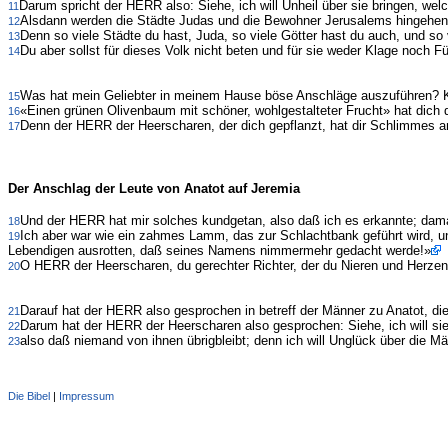
Darum spricht der HERR also: Siehe, ich will Unheil über sie bringen, wel
11
Alsdann werden die Städte Judas und die Bewohner Jerusalems hingehen u
12
Denn so viele Städte du hast, Juda, so viele Götter hast du auch, und so 
13
Du aber sollst für dieses Volk nicht beten und für sie weder Klage noch 
14
Was hat mein Geliebter in meinem Hause böse Anschläge auszuführen? Kö
15
«Einen grünen Olivenbaum mit schöner, wohlgestalteter Frucht» hat dich
16
Denn der HERR der Heerscharen, der dich gepflanzt, hat dir Schlimmes a
17
Der Anschlag der Leute von Anatot auf Jeremia
Und der HERR hat mir solches kundgetan, also daß ich es erkannte; damals
18
Ich aber war wie ein zahmes Lamm, das zur Schlachtbank geführt wird, 
19
Lebendigen ausrotten, daß seines Namens nimmermehr gedacht werde!»
O HERR der Heerscharen, du gerechter Richter, der du Nieren und Herzen 
20
Darauf hat der HERR also gesprochen in betreff der Männer zu Anatot, 
21
Darum hat der HERR der Heerscharen also gesprochen: Siehe, ich will si
22
also daß niemand von ihnen übrigbleibt; denn ich will Unglück über die M
23
Die Bibel
|
Impressum
Administration