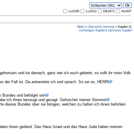
Lu1545
Lu1912
Elb1871
KonNT
Bibel
>
Übersicht Jeremia
> Kapitel 11
vorheriges Kapitel
|
nächstes Kapitel
ehorsam und tut darnach, ganz wie ich euch gebiete, so sollt ihr mein Volk
es der Fall ist. Da antwortete ich und sprach: So sei es, HERR!
s Bundes und befolget sie!
 habe ich ihnen bezeugt und gesagt: Gehorchet meiner Stimme!
te dieses Bundes über sie bringen, welchen zu halten ich ihnen befohlen
 haben ihnen gedient. Das Haus Israel und das Haus Juda haben meinen