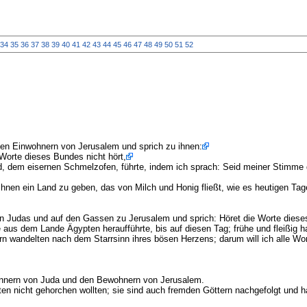
34
35
36
37
38
39
40
41
42
43
44
45
46
47
48
49
50
51
52
en Einwohnern von Jerusalem und sprich zu ihnen:
 Worte dieses Bundes nicht hört,
d, dem eisernen Schmelzofen, führte, indem ich sprach: Seid meiner Stimme g
ihnen ein Land zu geben, das von Milch und Honig fließt, wie es heutigen Tag
en Judas und auf den Gassen zu Jerusalem und sprich: Höret die Worte diese
e aus dem Lande Ägypten heraufführte, bis auf diesen Tag; frühe und fleißig
n wandelten nach dem Starrsinn ihres bösen Herzens; darum will ich alle Wor
ännern von Juda und den Bewohnern von Jerusalem.
ten nicht gehorchen wollten; sie sind auch fremden Göttern nachgefolgt und