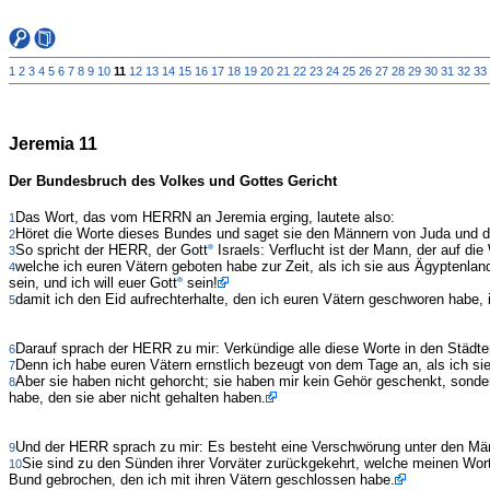
1
2
3
4
5
6
7
8
9
10
11
12
13
14
15
16
17
18
19
20
21
22
23
24
25
26
27
28
29
30
31
32
33
Jeremia 11
Der Bundesbruch des Volkes und Gottes Gericht
Das Wort, das vom HERRN an Jeremia erging, lautete also:
1
Höret die Worte dieses Bundes und saget sie den Männern von Juda und d
2
So spricht der HERR, der Gott
Israels: Verflucht ist der Mann, der auf die
3
welche ich euren Vätern geboten habe zur Zeit, als ich sie aus Ägyptenlan
4
sein, und ich will euer Gott
sein!
damit ich den Eid aufrechterhalte, den ich euren Vätern geschworen habe, 
5
Darauf sprach der HERR zu mir: Verkündige alle diese Worte in den Städt
6
Denn ich habe euren Vätern ernstlich bezeugt von dem Tage an, als ich si
7
Aber sie haben nicht gehorcht; sie haben mir kein Gehör geschenkt, sonder
8
habe, den sie aber nicht gehalten haben.
Und der HERR sprach zu mir: Es besteht eine Verschwörung unter den M
9
Sie sind zu den Sünden ihrer Vorväter zurückgekehrt, welche meinen Wor
10
Bund gebrochen, den ich mit ihren Vätern geschlossen habe.