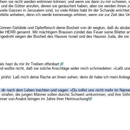
chem sie nicht werden entrinnen können; und wenn sie dann zu mir schreien, w
nd die Götter anrufen, denen sie geräuchert haben, aber sie werden ihnen z
viele Gassen in Jerusalem sind, so viele Altäre habt ihr der Schande errichte
Fürbitte anheben, denn ich werde keineswegs erhören, wenn sie zur Zeit des U
nnen Gelübde und Opferfleisch deine Bosheit von dir wegtun, daß du alsda
 der HERR genannt. Mit mächtigem Brausen zündet das Feuer seine Blätter an
ngedroht wegen der Bosheit des Hauses Israel und des Hauses Juda, die sie
 hast du mir ihr Treiben offenbart.
und wußte nicht, daß sie solche Anschläge wider mich schmiedeten: «Laßt u
prüfst: Laß mich deine Rache an ihnen sehen; denn dir habe ich mein Anlieg
die dir nach dem Leben trachten und sagen: «Du sollst uns nicht mehr im N
e strafen; die jungen Männer sollen durchs Schwert umkommen, und ihre Söhn
änner von Anatot bringen im Jahre ihrer Heimsuchung!