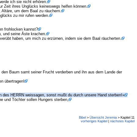
erde ich sie nicht erhören.
ur Zeit ihres Unglücks keineswegs helfen können.
t, Altäre, um dem Baal zu räuchern.
nglücks zu mir rufen werden.
nn frohlocken kannst?
, und seine Äste krachen.
 verübt haben, um mich zu erzürnen, indem sie dem Baal räucherten.
ns den Baum samt seiner Frucht verderben und ihn aus dem Lande der
en übertragen!
amen des HERRN weissagen, sonst mußt du durch unsere Hand sterben!»
e und Töchter sollen Hungers sterben,
Bibel
>
Übersicht Jeremia
> Kapitel 11
vorheriges Kapitel
|
nächstes Kapitel