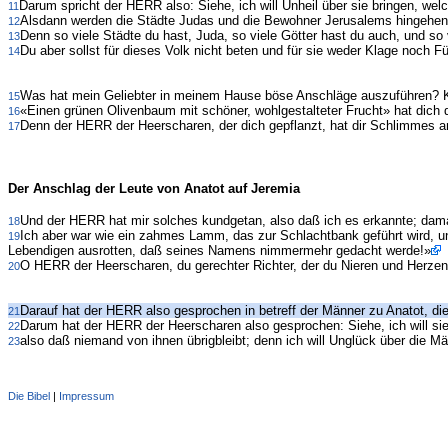
Darum spricht der HERR also: Siehe, ich will Unheil über sie bringen, wel
11
Alsdann werden die Städte Judas und die Bewohner Jerusalems hingehen u
12
Denn so viele Städte du hast, Juda, so viele Götter hast du auch, und so 
13
Du aber sollst für dieses Volk nicht beten und für sie weder Klage noch 
14
Was hat mein Geliebter in meinem Hause böse Anschläge auszuführen? Kö
15
«Einen grünen Olivenbaum mit schöner, wohlgestalteter Frucht» hat dich
16
Denn der HERR der Heerscharen, der dich gepflanzt, hat dir Schlimmes a
17
Der Anschlag der Leute von Anatot auf Jeremia
Und der HERR hat mir solches kundgetan, also daß ich es erkannte; damals
18
Ich aber war wie ein zahmes Lamm, das zur Schlachtbank geführt wird, 
19
Lebendigen ausrotten, daß seines Namens nimmermehr gedacht werde!»
O HERR der Heerscharen, du gerechter Richter, der du Nieren und Herzen 
20
Darauf hat der HERR also gesprochen in betreff der Männer zu Anatot, 
21
Darum hat der HERR der Heerscharen also gesprochen: Siehe, ich will si
22
also daß niemand von ihnen übrigbleibt; denn ich will Unglück über die M
23
Die Bibel
|
Impressum
Administration