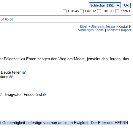
Lu1545
Lu1912
Elb1871
KonNT
64
65
66
Bibel
>
Übersicht Jesaja
> Kapitel 9
vorheriges Kapitel
|
nächstes Kapitel
 der Folgezeit zu Ehren bringen den Weg am Meere, jenseits des Jordan, das
 Beute teilen.
dians.
t
, Ewigvater, Friedefürst.
 Gerechtigkeit befestige von nun an bis in Ewigkeit. Der Eifer des HERRN