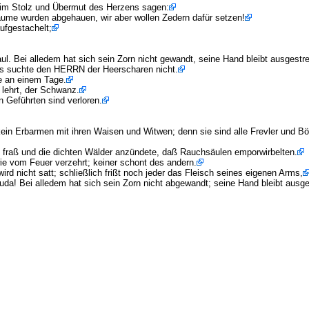
e im Stolz und Übermut des Herzens sagen:
bäume wurden abgehauen, wir aber wollen Zedern dafür setzen!
ufgestachelt;
aul. Bei alledem hat sich sein Zorn nicht gewandt, seine Hand bleibt ausgestre
 es suchte den HERRN der Heerscharen nicht.
e an einem Tage.
 lehrt, der Schwanz.
n Geführten sind verloren.
kein Erbarmen mit ihren Waisen und Witwen; denn sie sind alle Frevler und Bös
fraß und die dichten Wälder anzündete, daß Rauchsäulen emporwirbelten.
e vom Feuer verzehrt; keiner schont des andern.
ird nicht satt; schließlich frißt noch jeder das Fleisch seines eigenen Arms,
! Bei alledem hat sich sein Zorn nicht abgewandt; seine Hand bleibt ausge