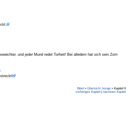
ckt.
ewichter, und jeder Mund redet Torheit! Bei alledem hat sich sein Zorn
streckt!
Bibel
>
Übersicht Jesaja
> Kapitel 9
vorheriges Kapitel
|
nächstes Kapitel