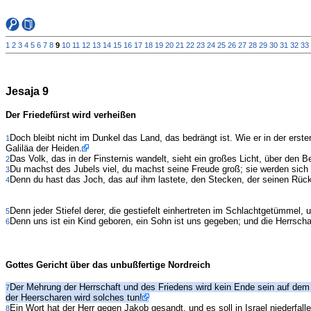
1
2
3
4
5
6
7
8
9
10
11
12
13
14
15
16
17
18
19
20
21
22
23
24
25
26
27
28
29
30
31
32
33
Jesaja 9
Der Friedefürst wird verheißen
Doch bleibt nicht im Dunkel das Land, das bedrängt ist. Wie er in der ers
1
Galiläa der Heiden.
Das Volk, das in der Finsternis wandelt, sieht ein großes Licht, über den
2
Du machst des Jubels viel, du machst seine Freude groß; sie werden sich vor
3
Denn du hast das Joch, das auf ihm lastete, den Stecken, der seinen Rüc
4
Denn jeder Stiefel derer, die gestiefelt einhertreten im Schlachtgetümmel, 
5
Denn uns ist ein Kind geboren, ein Sohn ist uns gegeben; und die Herrscha
6
Gottes Gericht über das unbußfertige Nordreich
Der Mehrung der Herrschaft und des Friedens wird kein Ende sein auf dem 
7
der Heerscharen wird solches tun!
Ein Wort hat der Herr gegen Jakob gesandt, und es soll in Israel niederfalle
8