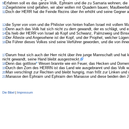
Erfahren soll es das ganze Volk, Ephraim und die zu Samaria wohnen; di
9
Ziegelsteine sind gefallen, wir aber wollen mit Quadern bauen; Maulbeer
10
Doch der HERR hat die Feinde Rezins über ihn erhöht und seine Gegner a
11
die Syrer von vorn und die Philister von hinten fraßen Israel mit vollem M
12
Denn auch das Volk hat sich nicht zu dem gewandt, der es schlägt, und
13
Da hieb der HERR von Israel ab Kopf und Schwanz, Palmzweig und Bins
14
Der Älteste und Angesehene ist der Kopf, und der Prophet, welcher Lügen
15
Die Führer dieses Volkes sind seine Verführer geworden, und die von ihne
16
Darum freut sich auch der Herr nicht über ihre junge Mannschaft und hat 
17
nicht gewandt, seine Hand bleibt ausgestreckt.
Denn das gottlose
Wesen brannte wie ein Feuer, das Hecken und Dornen 
18
Durch den Zorn des HERRN ist das Land wie ausgebrannt und das Volk wi
19
Man verschlingt zur Rechten und bleibt hungrig, man frißt zur Linken und w
20
Manasse den Ephraim und Ephraim den Manasse und diese beiden den Juda
21
Die Bibel
|
Impressum
Administration