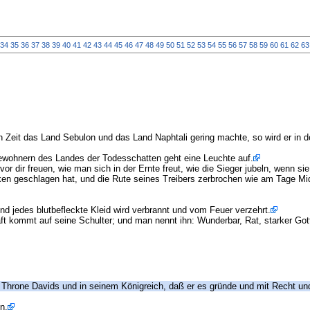
34
35
36
37
38
39
40
41
42
43
44
45
46
47
48
49
50
51
52
53
54
55
56
57
58
59
60
61
62
63
ten Zeit das Land Sebulon und das Land Naphtali gering machte, so wird er in
 Bewohnern des Landes der Todesschatten geht eine Leuchte auf.
 dir freuen, wie man sich in der Ernte freut, wie die Sieger jubeln, wenn sie
ken geschlagen hat, und die Rute seines Treibers zerbrochen wie am Tage Mi
und jedes blutbefleckte Kleid wird verbrannt und vom Feuer verzehrt.
ft kommt auf seine Schulter; und man nennt ihn: Wunderbar, Rat, starker Got
Throne Davids und in seinem Königreich, daß er es gründe und mit Recht und
n.