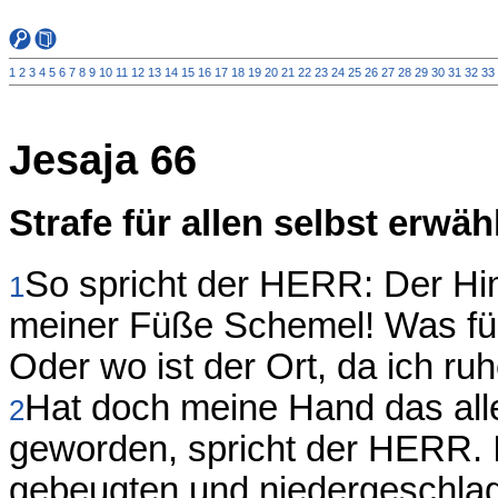
1
2
3
4
5
6
7
8
9
10
11
12
13
14
15
16
17
18
19
20
21
22
23
24
25
26
27
28
29
30
31
32
33
Jesaja 66
Strafe für allen selbst erwä
So spricht der HERR: Der Hi
1
meiner Füße Schemel! Was für
Oder wo ist der Ort, da ich ruh
Hat doch meine Hand das alle
2
geworden, spricht der HERR. I
gebeugten und niedergeschlage