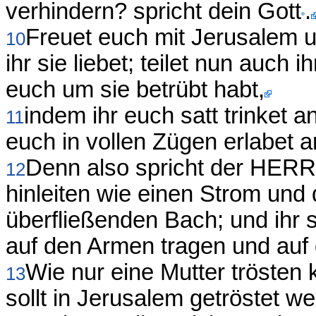
verhindern? spricht dein Gott
.
Freuet euch mit Jerusalem und
10
ihr sie liebet; teilet nun auch ih
euch um sie betrübt habt,
indem ihr euch satt trinket a
11
euch in vollen Zügen erlabet an
Denn also spricht der HERR: 
12
hinleiten wie einen Strom und 
überfließenden Bach; und ihr s
auf den Armen tragen und auf 
Wie nur eine Mutter trösten ka
13
sollt in Jerusalem getröstet w