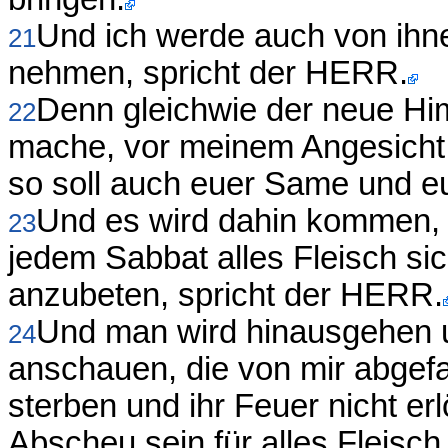
Und ich werde auch von ihne
21
nehmen, spricht der HERR.
Denn gleichwie der neue Him
22
mache, vor meinem Angesicht 
so soll auch euer Same und e
Und es wird dahin kommen,
23
jedem Sabbat alles Fleisch sic
anzubeten, spricht der HERR.
Und man wird hinausgehen 
24
anschauen, die von mir abgefa
sterben und ihr Feuer nicht er
Abscheu sein für alles Fleisch