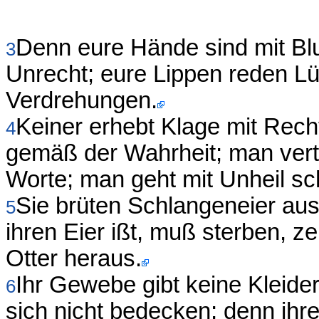
Denn eure Hände sind mit Blu
3
Unrecht; eure Lippen reden Lü
Verdrehungen.
Keiner erhebt Klage mit Rech
4
gemäß der Wahrheit; man vertr
Worte; man geht mit Unheil sc
Sie brüten Schlangeneier a
5
ihren Eier ißt, muß sterben, zer
Otter heraus.
Ihr Gewebe gibt keine Kleide
6
sich nicht bedecken; denn ihr