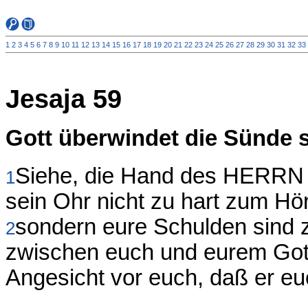
1
2
3
4
5
6
7
8
9
10
11
12
13
14
15
16
17
18
19
20
21
22
23
24
25
26
27
28
29
30
31
32
33
Jesaja 59
Gott überwindet die Sünde 
Siehe, die Hand des HERRN i
1
sein Ohr nicht zu hart zum Hö
sondern eure Schulden sind
2
zwischen euch und eurem Got
Angesicht vor euch, daß er euc