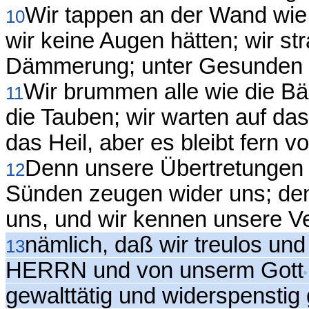
Wir tappen an der Wand wie 
10
wir keine Augen hätten; wir st
Dämmerung; unter Gesunden si
Wir brummen alle wie die Bä
11
die Tauben; wir warten auf das
das Heil, aber es bleibt fern v
Denn unsere Übertretungen s
12
Sünden zeugen wider uns; den
uns, und wir kennen unsere V
nämlich, daß wir treulos un
13
HERRN und von unserm Gott
gewalttätig und widerspenstig