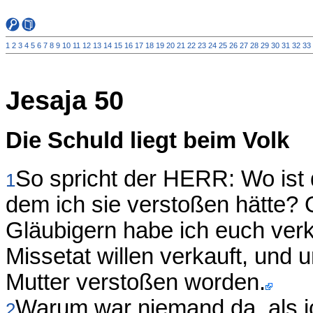
1
2
3
4
5
6
7
8
9
10
11
12
13
14
15
16
17
18
19
20
21
22
23
24
25
26
27
28
29
30
31
32
33
Jesaja 50
Die Schuld liegt beim Volk
So spricht der HERR: Wo ist d
1
dem ich sie verstoßen hätte?
Gläubigern habe ich euch verk
Missetat willen verkauft, und u
Mutter verstoßen worden.
Warum war niemand da, als ic
2