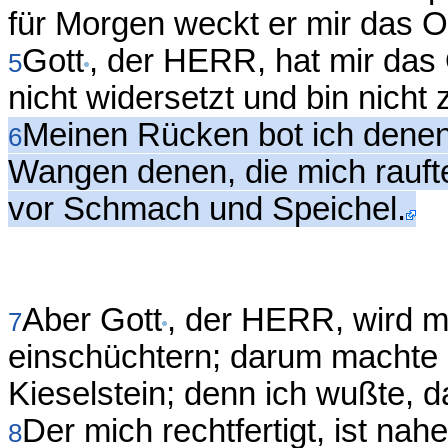
für Morgen weckt er mir das Oh
Gott
, der HERR, hat mir das
5
nicht widersetzt und bin nicht
Meinen Rücken bot ich denen
6
Wangen denen, die mich raufte
vor Schmach und Speichel.
Aber Gott
, der HERR, wird mi
7
einschüchtern; darum machte 
Kieselstein; denn ich wußte, 
Der mich rechtfertigt, ist nah
8