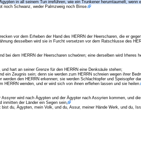
gypten in all seinem Tun irreführen, wie ein Trunkener herumtaumelt, wenn e
upt noch Schwanz, weder Palmzweig noch Binse.
chrecken vor dem Erheben der Hand des HERRN der Heerscharen, die er gegen
wähnung desselben wird sie in Furcht versetzen vor dem Ratschlusse des HE
und bei dem HERRN der Heerscharen schwören; eine derselben wird Irheres h
, und hart an seiner Grenze für den HERRN eine Denksäule stehen;
 ein Zeugnis sein; denn sie werden zum HERRN schreien wegen ihrer Bedrücke
er werden den HERRN erkennen; sie werden Schlachtopfer und Speisopfer da
m HERRN wenden, und er wird sich von ihnen erflehen lassen und sie heilen.
r Assyrer wird nach Ägypten und der Ägypter nach Assyrien kommen, und die
nd inmitten der Länder ein Segen sein,
ist du, Ägypten, mein Volk, und du, Assur, meiner Hände Werk, und du, Israe