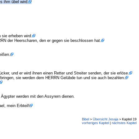
s ihm übel wird.
 sie erheben wird.
RRN der Heerscharen, den er gegen sie beschlossen hat.
eißen.
r, und er wird ihnen einen Retter und Streiter senden, der sie erlöse.
rbringen, sie werden dem HERRN Gelübde tun und sie auch bezahlen.
 Ägypter werden mit den Assyrern dienen.
l, mein Erbteil!
Bibel
>
Übersicht Jesaja
> Kapitel 19
vorheriges Kapitel
|
nächstes Kapitel