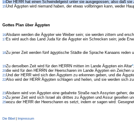
Der HERR hat einen Schwindelgeist unter sie ausgegossen, also daß sie Ä
14
Und Ägypten wird niemand haben, der etwas vollbringen kann, weder Ha
15
Gottes Plan über Ägypten
Alsdann werden die Ägypter wie Weiber sein; sie werden zittern und ers
16
Es wird auch das Land Juda für die Ägypter ein Schrecken sein; jede Er
17
Zu jener Zeit werden fünf ägyptische Städte die Sprache Kanaans reden 
18
Zu derselben Zeit wird für den HERRN mitten im Lande Ägypten ein Altar
19
die wird für den HERRN der Heerscharen im Lande Ägypten ein Zeichen und
20
Und der HERR wird sich den Ägyptern zu erkennen geben, und die Ägypt
21
Also wird der HERR Ägypten schlagen und heilen, und sie werden sich zu
22
Alsdann wird von Ägypten eine gebahnte Straße nach Assyrien gehen; de
23
Zu jener Zeit wird sich Israel als drittes zu Ägypten und Assur gesellen u
24
wozu der HERR der Heerscharen es setzt, indem er sagen wird: Gesegnet b
25
Die Bibel
|
Impressum
Administration