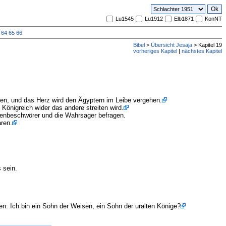
Lu1545
Lu1912
Elb1871
KonNT
64
65
66
Bibel
>
Übersicht Jesaja
> Kapitel 19
vorheriges Kapitel
|
nächstes Kapitel
en, und das Herz wird den Ägyptern im Leibe vergehen.
Königreich wider das andere streiten wird.
otenbeschwörer und die Wahrsager befragen.
aren.
 sein.
en: Ich bin ein Sohn der Weisen, ein Sohn der uralten Könige?