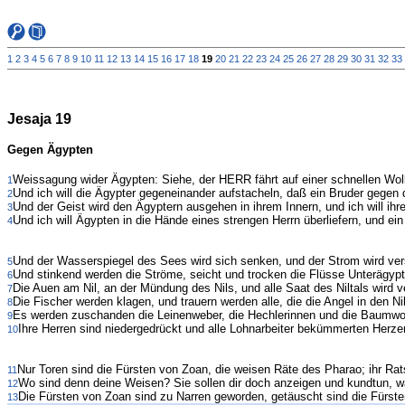
1
2
3
4
5
6
7
8
9
10
11
12
13
14
15
16
17
18
19
20
21
22
23
24
25
26
27
28
29
30
31
32
33
Jesaja 19
Gegen Ägypten
Weissagung wider Ägypten: Siehe, der HERR fährt auf einer schnellen Wo
1
Und ich will die Ägypter gegeneinander aufstacheln, daß ein Bruder gegen 
2
Und der Geist wird den Ägyptern ausgehen in ihrem Innern, und ich will i
3
Und ich will Ägypten in die Hände eines strengen Herrn überliefern, und ein
4
Und der Wasserspiegel des Sees wird sich senken, und der Strom wird ver
5
Und stinkend werden die Ströme, seicht und trocken die Flüsse Unterägypt
6
Die Auen am Nil, an der Mündung des Nils, und alle Saat des Niltals wird v
7
Die Fischer werden klagen, und trauern werden alle, die die Angel in den N
8
Es werden zuschanden die Leinenweber, die Hechlerinnen und die Baumwol
9
Ihre Herren sind niedergedrückt und alle Lohnarbeiter bekümmerten Herze
10
Nur Toren sind die Fürsten von Zoan, die weisen Räte des Pharao; ihr Rat
11
Wo sind denn deine Weisen? Sie sollen dir doch anzeigen und kundtun, 
12
Die Fürsten von Zoan sind zu Narren geworden, getäuscht sind die Fürst
13