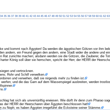
34
35
36
37
38
39
40
41
42
43
44
45
46
47
48
49
50
51
52
53
54
55
56
57
58
59
60
61
62
63
lke und kommt nach Ägypten! Da werden die ägyptischen Götzen vor ihm beb
den andern, ein Freund gegen den andern, eine Stadt wider die andere und ein 
hren Rat zunichte machen; alsdann werden sie die Götzen, die Zauberer, die T
 harter König soll über sie herrschen, spricht der Herr, der HERR der Heersch
siegen und vertrocknen.
ens; Rohr und Schilf verwelken.
erdorren und verwehen, daß sie nirgends mehr zu finden ist.
il werfen; und die das Garn auf dem Wasserspiegel ausbreiten, werden trostlos
lspinner.
ns.
schlag hat sich als unvernünftig erwiesen. Wie dürft ihr denn zum Pharao sag
was der HERR der Heerscharen über Ägypten beschlossen hat!
en zu Noph; es haben Ägypten irregeführt die Ecksteine seiner Stämme.