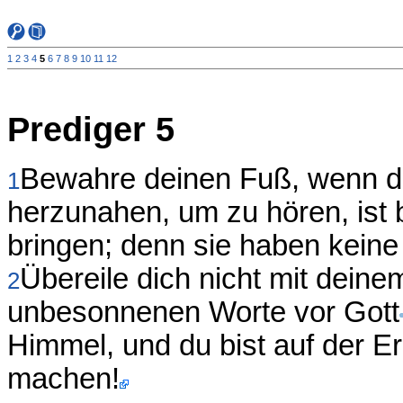
1
2
3
4
5
6
7
8
9
10
11
12
Prediger 5
Bewahre deinen Fuß, wenn 
1
herzunahen, um zu hören, ist 
bringen; denn sie haben keine
Übereile dich nicht mit dein
2
unbesonnenen Worte vor Gott
Himmel, und du bist auf der Er
machen!