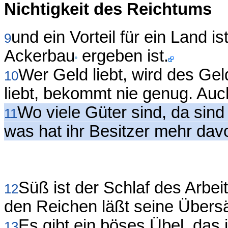
Nichtigkeit des Reichtums
und ein Vorteil für ein Land i
9
Ackerbau
ergeben ist.
Wer Geld liebt, wird des Ge
10
liebt, bekommt nie genug. Auch 
Wo viele Güter sind, da sind
11
was hat ihr Besitzer mehr da
Süß ist der Schlaf des Arbeit
12
den Reichen läßt seine Übersä
Es gibt ein böses Übel, das
13