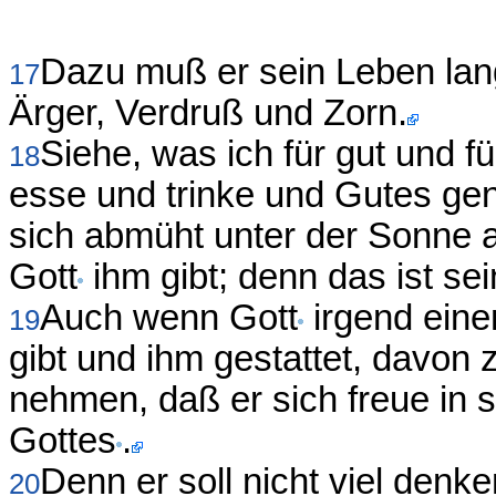
Dazu muß er sein Leben lan
17
Ärger, Verdruß und Zorn.
Siehe, was ich für gut und f
18
esse und trinke und Gutes geni
sich abmüht unter der Sonne a
Gott
ihm gibt; denn das ist sein
Auch wenn Gott
irgend ein
19
gibt und ihm gestattet, davon 
nehmen, daß er sich freue in 
Gottes
.
Denn er soll nicht viel den
20