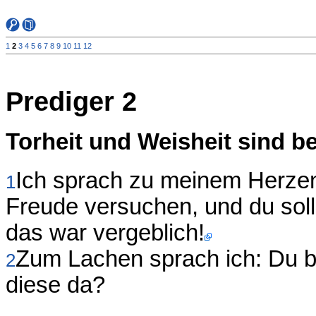
1
2
3
4
5
6
7
8
9
10
11
12
Prediger 2
Torheit und Weisheit sind be
Ich sprach zu meinem Herzen
1
Freude versuchen, und du soll
das war vergeblich!
Zum Lachen sprach ich: Du bi
2
diese da?