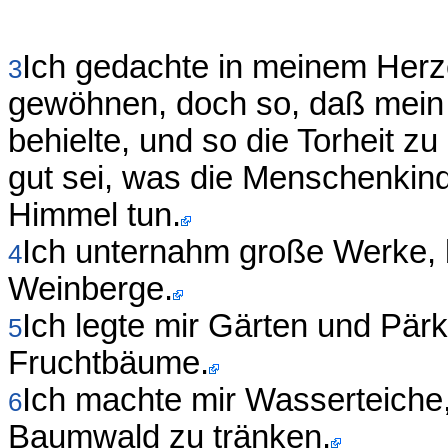
Ich gedachte in meinem Herz
3
gewöhnen, doch so, daß mein H
behielte, und so die Torheit zu
gut sei, was die Menschenkin
Himmel tun.
Ich unternahm große Werke, b
4
Weinberge.
Ich legte mir Gärten und Pärke
5
Fruchtbäume.
Ich machte mir Wasserteich
6
Baumwald zu tränken.