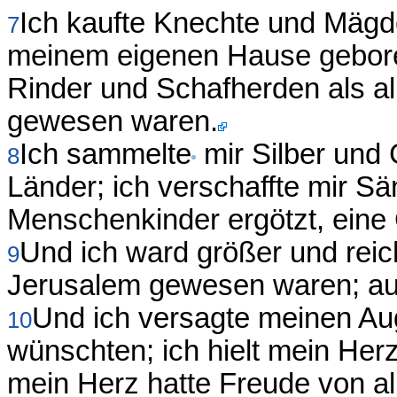
Ich kaufte Knechte und Mägde
7
meinem eigenen Hause geboren
Rinder und Schafherden als al
gewesen waren.
Ich sammelte
mir Silber und
8
Länder; ich verschaffte mir S
Menschenkinder ergötzt, eine 
Und ich ward größer und reiche
9
Jerusalem gewesen waren; auc
Und ich versagte meinen Aug
10
wünschten; ich hielt mein Her
mein Herz hatte Freude von a