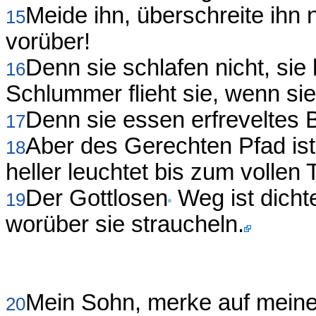
Meide ihn, überschreite ihn
15
vorüber!
Denn sie schlafen nicht, si
16
Schlummer flieht sie, wenn si
Denn sie essen erfreveltes B
17
Aber des Gerechten Pfad ist
18
heller leuchtet bis zum vollen 
Der Gottlosen
Weg ist dichte
19
worüber sie straucheln.
Mein Sohn, merke auf meine
20