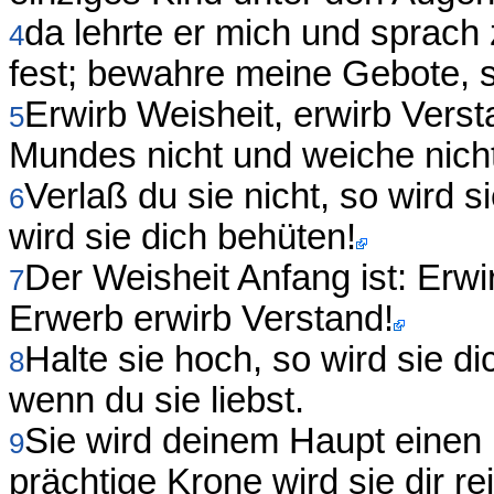
da lehrte er mich und sprach
4
fest; bewahre meine Gebote, s
Erwirb Weisheit, erwirb Vers
5
Mundes nicht und weiche nich
Verlaß du sie nicht, so wird s
6
wird sie dich behüten!
Der Weisheit Anfang ist: Erw
7
Erwerb erwirb Verstand!
Halte sie hoch, so wird sie di
8
wenn du sie liebst.
Sie wird deinem Haupt einen l
9
prächtige Krone wird sie dir re