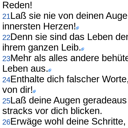
Reden!
Laß sie nie von deinen Aug
21
innersten Herzen!
Denn sie sind das Leben den
22
ihrem ganzen Leib.
Mehr als alles andere behüt
23
Leben aus.
Enthalte dich falscher Wort
24
von dir!
Laß deine Augen geradeaus 
25
stracks vor dich blicken.
Erwäge wohl deine Schritte,
26