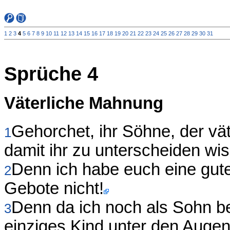
1
2
3
4
5
6
7
8
9
10
11
12
13
14
15
16
17
18
19
20
21
22
23
24
25
26
27
28
29
30
31
Sprüche 4
Väterliche Mahnung
Gehorchet, ihr Söhne, der vä
1
damit ihr zu unterscheiden wis
Denn ich habe euch eine gut
2
Gebote nicht!
Denn da ich noch als Sohn be
3
einziges Kind unter den Augen