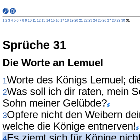
1
2
3
4
5
6
7
8
9
10
11
12
13
14
15
16
17
18
19
20
21
22
23
24
25
26
27
28
29
30
31
Sprüche 31
Die Worte an Lemuel
Worte des Königs Lemuel; die
1
Was soll ich dir raten, mein
2
Sohn meiner Gelübde?
Opfere nicht den Weibern dei
3
welche die Könige entnerven!
Es ziemt sich für Könige nich
4