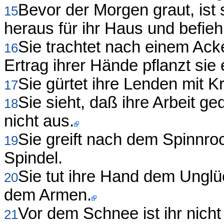
Bevor der Morgen graut, ist 
15
heraus für ihr Haus und befieh
Sie trachtet nach einem Ack
16
Ertrag ihrer Hände pflanzt sie
Sie gürtet ihre Lenden mit Kr
17
Sie sieht, daß ihre Arbeit ge
18
nicht aus.
Sie greift nach dem Spinnro
19
Spindel.
Sie tut ihre Hand dem Unglü
20
dem Armen.
Vor dem Schnee ist ihr nicht
21