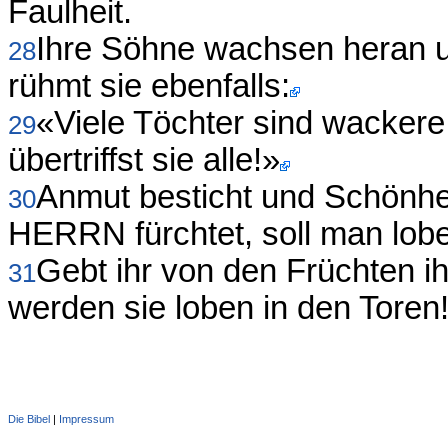
Faulheit.
Ihre Söhne wachsen heran un
28
rühmt sie ebenfalls:
«Viele Töchter sind wacker
29
übertriffst sie alle!»
Anmut besticht und Schönhei
30
HERRN fürchtet, soll man lob
Gebt ihr von den Früchten i
31
werden sie loben in den Toren
Die Bibel
|
Impressum
Administration