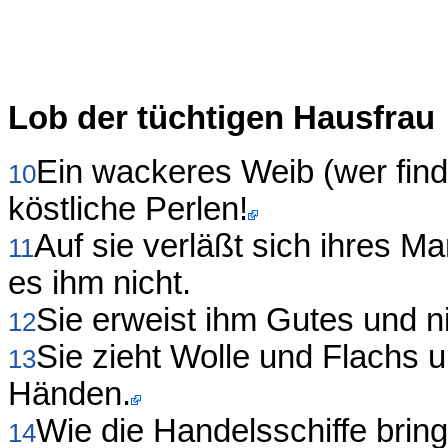
Lob der tüchtigen Hausfrau
Ein wackeres Weib (wer finde
10
köstliche Perlen!
Auf sie verläßt sich ihres 
11
es ihm nicht.
Sie erweist ihm Gutes und n
12
Sie zieht Wolle und Flachs un
13
Händen.
Wie die Handelsschiffe bringt
14