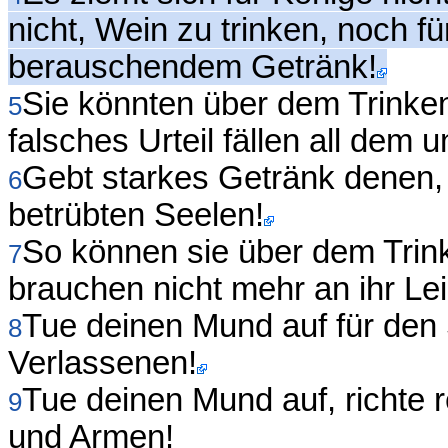
nicht, Wein zu trinken, noch f
berauschendem Getränk!
Sie könnten über dem Trinke
5
falsches Urteil fällen all dem 
Gebt starkes Getränk denen,
6
betrübten Seelen!
So können sie über dem Trin
7
brauchen nicht mehr an ihr Le
Tue deinen Mund auf für den 
8
Verlassenen!
Tue deinen Mund auf, richte 
9
und Armen!