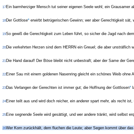
Ein barmherziger Mensch tut seiner eigenen Seele wohl; ein Grausamer ab
17
Der Gottlose
erwirbt betrügerischen Gewinn; wer aber Gerechtigkeit sät, w
18
So gewiß die Gerechtigkeit zum Leben führt, so sicher die Jagd nach d
19
Die verkehrten Herzen sind dem HERRN ein Greuel; die aber unsträflich w
20
Die Hand darauf! Der Böse bleibt nicht unbestraft; aber der Same der Gere
21
Einer Sau mit einem goldenen Nasenring gleicht ein schönes Weib ohne 
22
Das Verlangen der Gerechten ist immer gut; die Hoffnung der Gottlosen
l
23
Einer teilt aus und wird doch reicher, ein anderer spart mehr, als recht ist,
24
Eine segnende Seele wird gesättigt, und wer andere tränkt, wird selbst erq
25
Wer Korn zurückhält, dem fluchen die Leute; aber Segen kommt über das 
26