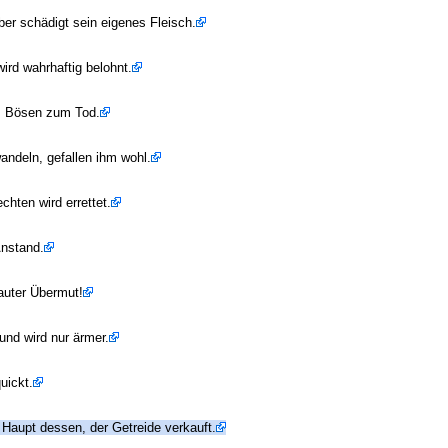
er schädigt sein eigenes Fleisch.
ird wahrhaftig belohnt.
em Bösen zum Tod.
andeln, gefallen ihm wohl.
chten wird errettet.
Anstand.
auter Übermut!
 und wird nur ärmer.
uickt.
Haupt dessen, der Getreide verkauft.