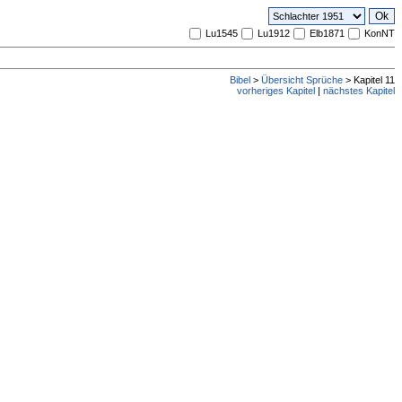
Lu1545
Lu1912
Elb1871
KonNT
Bibel
>
Übersicht Sprüche
> Kapitel 11
vorheriges Kapitel
|
nächstes Kapitel