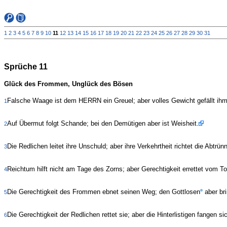
1
2
3
4
5
6
7
8
9
10
11
12
13
14
15
16
17
18
19
20
21
22
23
24
25
26
27
28
29
30
31
Sprüche 11
Glück des Frommen, Unglück des Bösen
Falsche Waage ist dem HERRN ein Greuel; aber volles Gewicht gefällt ihm
1
Auf Übermut folgt Schande; bei den Demütigen aber ist Weisheit.
2
Die Redlichen leitet ihre Unschuld; aber ihre Verkehrtheit richtet die Abtrü
3
Reichtum hilft nicht am Tage des Zorns; aber Gerechtigkeit errettet vom To
4
Die Gerechtigkeit des Frommen ebnet seinen Weg; den Gottlosen
aber bri
5
Die Gerechtigkeit der Redlichen rettet sie; aber die Hinterlistigen fangen si
6