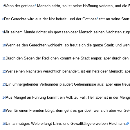
Wenn der gottlose
Mensch stirbt, so ist seine Hoffnung verloren, und die 
7
Der Gerechte wird aus der Not befreit, und der Gottlose
tritt an seine Statt
8
Mit seinem Munde richtet ein gewissenloser Mensch seinen Nächsten zugru
9
Wenn es den Gerechten wohlgeht, so freut sich die ganze Stadt; und wen
10
Durch den Segen der Redlichen kommt eine Stadt empor; aber durch den
11
Wer seinen Nächsten verächtlich behandelt, ist ein herzloser Mensch; a
12
Ein umhergehender Verleumder plaudert Geheimnisse aus; aber eine treue
13
Aus Mangel an Führung kommt ein Volk zu Fall; Heil aber ist in der Meng
14
Wer für einen Fremden bürgt, dem geht es gar übel; wer sich aber vor Gelo
15
Ein anmutiges Weib erlangt Ehre, und Gewalttätige erwerben Reichtum.
16