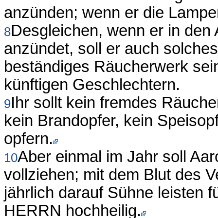
anzünden; wenn er die Lampen 
Desgleichen, wenn er in de
8
anzündet, soll er auch solche
beständiges Räucherwerk sei
künftigen Geschlechtern.
Ihr sollt kein fremdes Räuch
9
kein Brandopfer, kein Speisop
opfern.
Aber einmal im Jahr soll Aa
10
vollziehen; mit dem Blut des 
jährlich darauf Sühne leisten 
HERRN hochheilig.