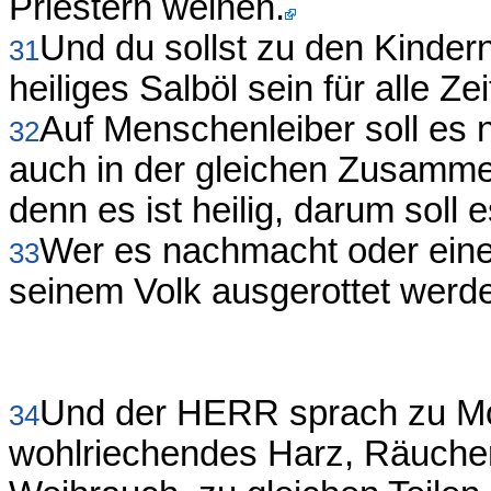
Priestern weihen.
Und du sollst zu den Kindern
31
heiliges Salböl sein für alle Zei
Auf Menschenleiber soll es 
32
auch in der gleichen Zusamm
denn es ist heilig, darum soll e
Wer es nachmacht oder eine
33
seinem Volk ausgerottet werd
Und der HERR sprach zu Mo
34
wohlriechendes Harz, Räuche