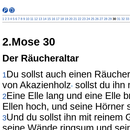
1
2
3
4
5
6
7
8
9
10
11
12
13
14
15
16
17
18
19
20
21
22
23
24
25
26
27
28
29
30
31
32
33
2.Mose 30
Der Räucheraltar
Du sollst auch einen Räucher
1
von Akazienholz
sollst du ihn
Eine Elle lang und eine Elle br
2
Ellen hoch, und seine Hörner 
Und du sollst ihn mit reinem 
3
seine Wände ringsum und sein