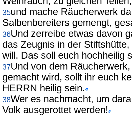
Weihrauch, zu gleichen Teilen,
und mache Räucherwerk dar
35
Salbenbereiters gemengt, gesal
Und zerreibe etwas davon g
36
das Zeugnis in der Stiftshütt
will. Das soll euch hochheilig s
Und von dem Räucherwerk, d
37
gemacht wird, sollt ihr euch 
HERRN heilig sein.
Wer es nachmacht, um daran
38
Volk ausgerottet werden!