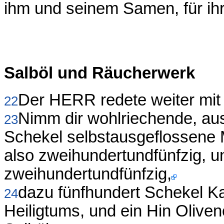
ihm und seinem Samen, für ih
Salböl und Räucherwerk
Der HERR redete weiter mit
22
Nimm dir wohlriechende, au
23
Schekel selbstausgeflossene 
also zweihundertundfünfzig, 
zweihundertundfünfzig,
dazu fünfhundert Schekel K
24
Heiligtums, und ein Hin Oliven