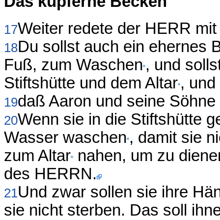
Das kupferne Becken
Weiter redete der HERR mit
17
Du sollst auch ein ehernes
18
Fuß, zum Waschen
, und soll
Stiftshütte und dem Altar
, und
daß Aaron und seine Söhne
19
Wenn sie in die Stiftshütte g
20
Wasser waschen
, damit sie 
zum Altar
nahen, um zu diene
des HERRN.
Und zwar sollen sie ihre H
21
sie nicht sterben. Das soll ih