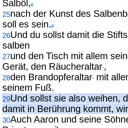
Salböl,
nach der Kunst des Salbenbe
25
soll es sein.
Und du sollst damit die Stif
26
salben
und den Tisch mit allem sei
27
Gerät, den Räucheraltar
,
den Brandopferaltar
mit all
28
seinem Fuß.
Und sollst sie also weihen, d
29
damit in Berührung kommt, wird
Auch Aaron und seine Söhne 
30