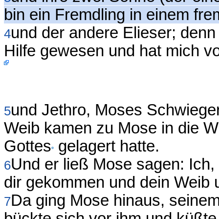
bin ein Fremdling in einem f
und der andere Elieser; denn
4
Hilfe gewesen und hat mich v
und Jethro, Moses Schwieger
5
Weib kamen zu Mose in die Wü
Gottes
gelagert hatte.
Und er ließ Mose sagen: Ich, 
6
dir gekommen und dein Weib un
Da ging Mose hinaus, seinem
7
bückte sich vor ihm und küßte 