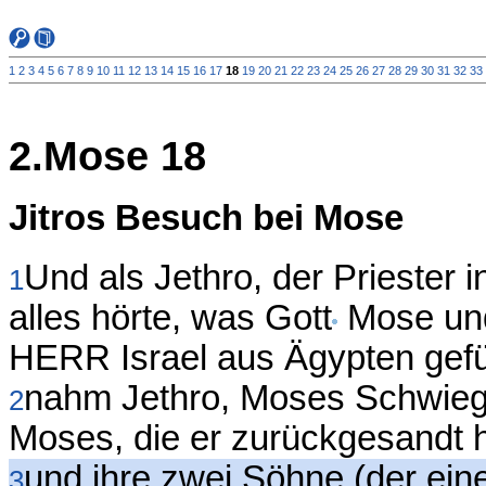
1
2
3
4
5
6
7
8
9
10
11
12
13
14
15
16
17
18
19
20
21
22
23
24
25
26
27
28
29
30
31
32
33
2.Mose 18
Jitros Besuch bei Mose
Und als Jethro, der Priester 
1
alles hörte, was Gott
Mose und 
HERR Israel aus Ägypten gefüh
nahm Jethro, Moses Schwiege
2
Moses, die er zurückgesandt h
und ihre zwei Söhne (der ein
3