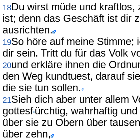
Du wirst müde und kraftlos, 
18
ist; denn das Geschäft ist dir 
ausrichten.
So höre auf meine Stimme; ic
19
dir sein. Tritt du für das Volk v
und erkläre ihnen die Ordn
20
den Weg kundtuest, darauf si
die sie tun sollen.
Sieh dich aber unter allem 
21
gottesf
ürchtig, wahrhaftig und
über sie zu Obern über tausen
über zehn,