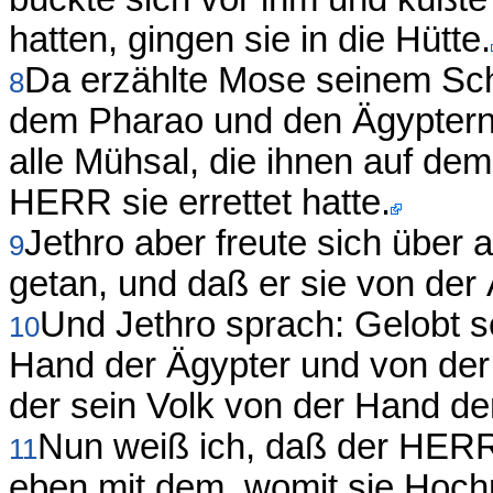
hatten, gingen sie in die Hütte.
Da erzählte Mose seinem Sc
8
dem Pharao und den Ägyptern u
alle Mühsal, die ihnen auf de
HERR sie errettet hatte.
Jethro aber freute sich über 
9
getan, und daß er sie von der 
Und Jethro sprach: Gelobt 
10
Hand der Ägypter und von der 
der sein Volk von der Hand der
Nun weiß ich, daß der HERR g
11
eben mit dem, womit sie Hochmu