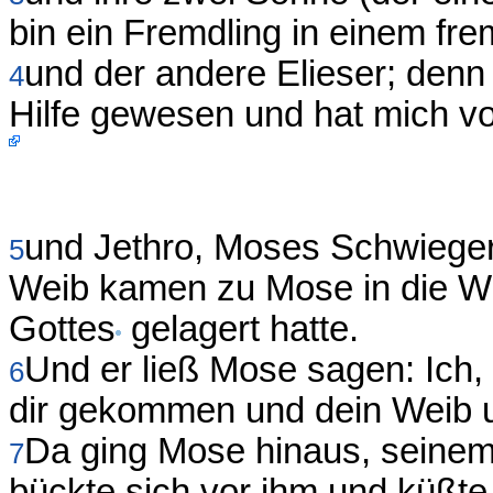
bin ein Fremdling in einem f
und der andere Elieser; denn
4
Hilfe gewesen und hat mich v
und Jethro, Moses Schwieger
5
Weib kamen zu Mose in die Wü
Gottes
gelagert hatte.
Und er ließ Mose sagen: Ich, 
6
dir gekommen und dein Weib un
Da ging Mose hinaus, seinem
7
bückte sich vor ihm und küßte 