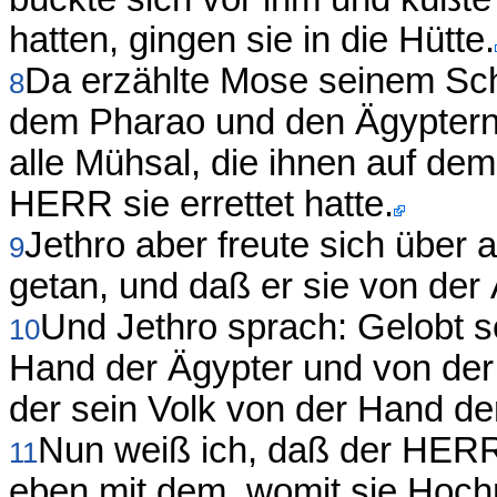
hatten, gingen sie in die Hütte.
Da erzählte Mose seinem Sc
8
dem Pharao und den Ägyptern u
alle Mühsal, die ihnen auf de
HERR sie errettet hatte.
Jethro aber freute sich über 
9
getan, und daß er sie von der 
Und Jethro sprach: Gelobt 
10
Hand der Ägypter und von der 
der sein Volk von der Hand der
Nun weiß ich, daß der HERR g
11
eben mit dem, womit sie Hochmu