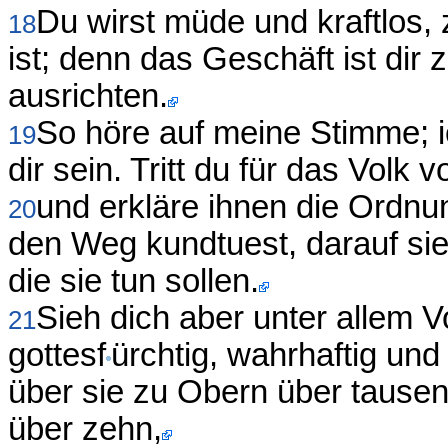
Du wirst müde und kraftlos, 
18
ist; denn das Geschäft ist dir 
ausrichten.
So höre auf meine Stimme; ic
19
dir sein. Tritt du für das Volk v
und erkläre ihnen die Ordn
20
den Weg kundtuest, darauf si
die sie tun sollen.
Sieh dich aber unter allem 
21
gottesf
ürchtig, wahrhaftig und
über sie zu Obern über tausen
über zehn,