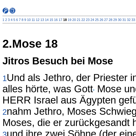
1
2
3
4
5
6
7
8
9
10
11
12
13
14
15
16
17
18
19
20
21
22
23
24
25
26
27
28
29
30
31
32
33
2.Mose 18
Jitros Besuch bei Mose
Und als Jethro, der Priester 
1
alles hörte, was Gott
Mose und 
HERR Israel aus Ägypten gefüh
nahm Jethro, Moses Schwiege
2
Moses, die er zurückgesandt h
und ihre zwei Söhne (der ein
3