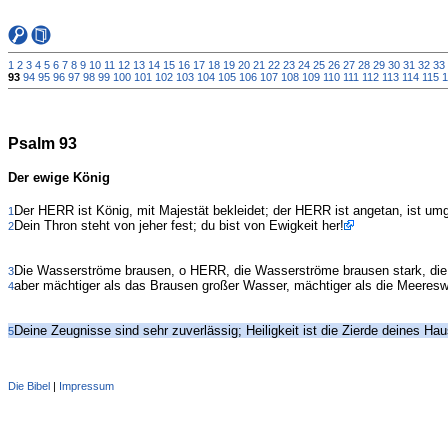
1
2
3
4
5
6
7
8
9
10
11
12
13
14
15
16
17
18
19
20
21
22
23
24
25
26
27
28
29
30
31
32
33
93
94
95
96
97
98
99
100
101
102
103
104
105
106
107
108
109
110
111
112
113
114
115
1
Psalm 93
Der ewige König
Der HERR ist König, mit Majestät bekleidet; der HERR ist angetan, ist umg
1
Dein Thron steht von jeher fest; du bist von Ewigkeit her!
2
Die Wasserströme brausen, o HERR, die Wasserströme brausen stark, die
3
aber mächtiger als das Brausen großer Wasser, mächtiger als die Meeresw
4
Deine Zeugnisse sind sehr zuverlässig; Heiligkeit ist die Zierde deines Hau
5
Die Bibel
|
Impressum
Administration