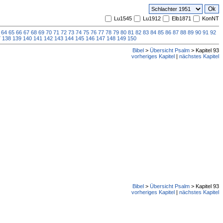
Lu1545
Lu1912
Elb1871
KonNT
64
65
66
67
68
69
70
71
72
73
74
75
76
77
78
79
80
81
82
83
84
85
86
87
88
89
90
91
92
7
138
139
140
141
142
143
144
145
146
147
148
149
150
Bibel
>
Übersicht Psalm
> Kapitel 93
vorheriges Kapitel
|
nächstes Kapitel
Bibel
>
Übersicht Psalm
> Kapitel 93
vorheriges Kapitel
|
nächstes Kapitel