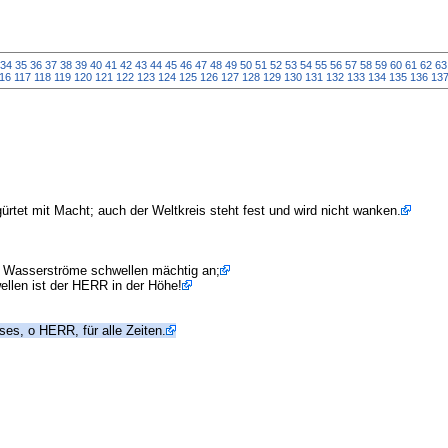
34
35
36
37
38
39
40
41
42
43
44
45
46
47
48
49
50
51
52
53
54
55
56
57
58
59
60
61
62
63
16
117
118
119
120
121
122
123
124
125
126
127
128
129
130
131
132
133
134
135
136
13
ürtet mit Macht; auch der Weltkreis steht fest und wird nicht wanken.
 Wasserströme schwellen mächtig an;
ellen ist der HERR in der Höhe!
ses, o HERR, für alle Zeiten.