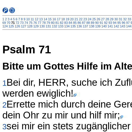
1
2
3
4
5
6
7
8
9
10
11
12
13
14
15
16
17
18
19
20
21
22
23
24
25
26
27
28
29
30
31
32
33
69
70
71
72
73
74
75
76
77
78
79
80
81
82
83
84
85
86
87
88
89
90
91
92
93
94
95
96
97
124
125
126
127
128
129
130
131
132
133
134
135
136
137
138
139
140
141
142
143
144
Psalm 71
Bitte um Gottes Hilfe im Alte
Bei dir, HERR, suche ich Zuf
1
werden ewiglich!
Errette mich durch deine Gere
2
dein Ohr zu mir und hilf mir;
sei mir ein stets zugängliche
3