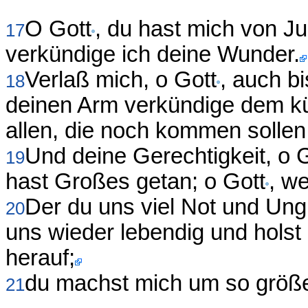
O Gott
, du hast mich von Ju
17
verkündige ich deine Wunder.
Verlaß mich, o Gott
, auch bi
18
deinen Arm verkündige dem kün
allen, die noch kommen sollen
Und deine Gerechtigkeit, o 
19
hast Großes getan; o Gott
, we
Der du uns viel Not und Ung
20
uns wieder lebendig und holst
herauf;
du machst mich um so größe
21