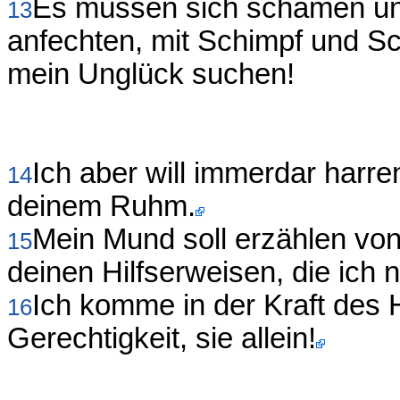
Es müssen sich schämen und
13
anfechten, mit Schimpf und S
mein Unglück suchen!
Ich aber will immerdar harr
14
deinem Ruhm.
Mein Mund soll erzählen von 
15
deinen Hilfserweisen, die ich 
Ich komme in der Kraft des
16
Gerechtigkeit, sie allein!