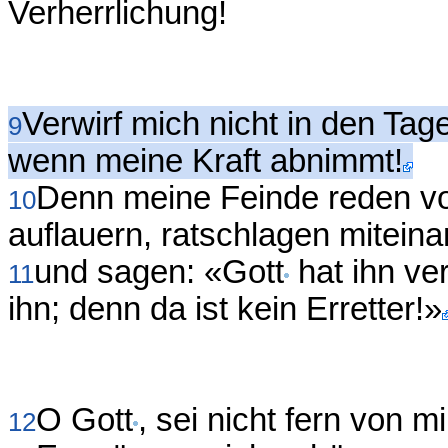
Verherrlichung!
Verwirf mich nicht in den Tage
9
wenn meine Kraft abnimmt!
Denn meine Feinde reden vo
10
auflauern, ratschlagen mitein
und sagen: «Gott
hat ihn ver
11
ihn; denn da ist kein Erretter!»
O Gott
, sei nicht fern von m
12