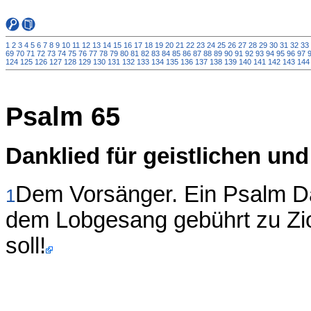
1
2
3
4
5
6
7
8
9
10
11
12
13
14
15
16
17
18
19
20
21
22
23
24
25
26
27
28
29
30
31
32
33
69
70
71
72
73
74
75
76
77
78
79
80
81
82
83
84
85
86
87
88
89
90
91
92
93
94
95
96
97
124
125
126
127
128
129
130
131
132
133
134
135
136
137
138
139
140
141
142
143
144
Psalm 65
Danklied für geistlichen und
Dem Vorsänger. Ein Psalm Dav
1
dem Lobgesang gebührt zu Zi
soll!