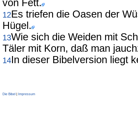
von Fett.
Es triefen die Oasen der Wüs
12
Hügel.
Wie sich die Weiden mit Sch
13
Täler mit Korn, daß man jauchz
In dieser Bibelversion liegt k
14
Die Bibel
|
Impressum
Administration