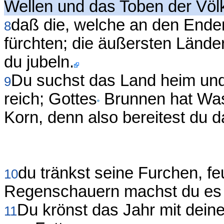
Wellen und das Toben der Völk
daß die, welche an den Ende
8
fürchten; die äußersten Länd
du jubeln.
Du suchst das Land heim und
9
reich; Gottes
Brunnen hat Wass
Korn, denn also bereitest du 
du tränkst seine Furchen, fe
10
Regenschauern machst du es 
Du krönst das Jahr mit dein
11