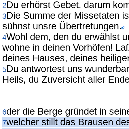
Du erhörst Gebet, darum komm
2
Die Summe der Missetaten is
3
sühnst unsre Übertretungen.
Wohl dem, den du erwählst un
4
wohne in deinen Vorhöfen! La
deines Hauses, deines heilige
Du antwortest uns wunderbar 
5
Heils, du Zuversicht aller End
der die Berge gründet in seine
6
welcher stillt das Brausen d
7