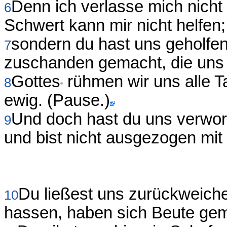
Denn ich verlasse mich nich
6
Schwert kann mir nicht helfen;
sondern du hast uns geholfe
7
zuschanden gemacht, die uns
Gottes
rühmen wir uns alle T
8
ewig. (Pause.)
Und doch hast du uns verwo
9
und bist nicht ausgezogen mi
Du ließest uns zurückweiche
10
hassen, haben sich Beute ge