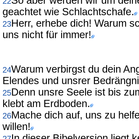
So aber werden wir um deine
22
geachtet wie Schlachtschafe.
Herr, erhebe dich! Warum s
23
uns nicht für immer!
Warum verbirgst du dein Ang
24
Elendes und unsrer Bedrängn
Denn unsre Seele ist bis zu
25
klebt am Erdboden.
Mache dich auf, uns zu helf
26
willen!
In dieser Bibelversion liegt k
27