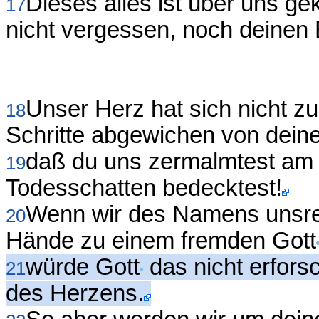
Dieses alles ist über uns g
17
nicht vergessen, noch deinen
Unser Herz hat sich nicht z
18
Schritte abgewichen von dein
daß du uns zermalmtest am 
19
Todesschatten bedecktest!
Wenn wir des Namens unsre
20
Hände zu einem fremden Gott
würde Gott
das nicht erfors
21
des Herzens.