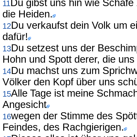
Du gibst uns hin wie Schafe
11
die Heiden.
Du verkaufst dein Volk um ei
12
dafür!
Du setzest uns der Beschi
13
Hohn und Spott derer, die un
Du machst uns zum Sprichwo
14
Völker den Kopf über uns schü
Alle Tage ist meine Schmac
15
Angesicht
wegen der Stimme des Spött
16
Feindes, des Rachgierigen.