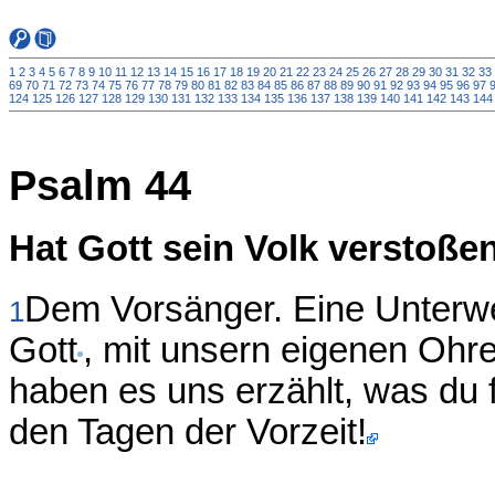
1
2
3
4
5
6
7
8
9
10
11
12
13
14
15
16
17
18
19
20
21
22
23
24
25
26
27
28
29
30
31
32
33
69
70
71
72
73
74
75
76
77
78
79
80
81
82
83
84
85
86
87
88
89
90
91
92
93
94
95
96
97
124
125
126
127
128
129
130
131
132
133
134
135
136
137
138
139
140
141
142
143
144
Psalm 44
Hat Gott sein Volk verstoße
Dem Vorsänger. Eine Unterw
1
Gott
, mit unsern eigenen Ohre
haben es uns erzählt, was du fü
den Tagen der Vorzeit!