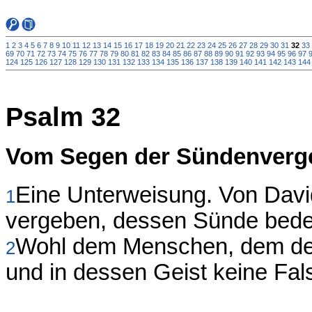
1
2
3
4
5
6
7
8
9
10
11
12
13
14
15
16
17
18
19
20
21
22
23
24
25
26
27
28
29
30
31
32
33
69
70
71
72
73
74
75
76
77
78
79
80
81
82
83
84
85
86
87
88
89
90
91
92
93
94
95
96
97
124
125
126
127
128
129
130
131
132
133
134
135
136
137
138
139
140
141
142
143
144
Psalm 32
Vom Segen der Sündenver
Eine Unterweisung. Von Davi
1
vergeben, dessen Sünde bedec
Wohl dem Menschen, dem de
2
und in dessen Geist keine Fals