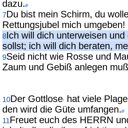
dazu.
Du bist mein Schirm, du woll
7
Rettungsjubel mich umgeben! 
Ich will dich unterweisen un
8
sollst; ich will dich beraten, m
Seid nicht wie Rosse und Ma
9
Zaum und Gebiß anlegen muß, d
Der Gottlose
hat viele Plag
10
den wird die Güte umfangen.
Freuet euch des HERRN und s
11