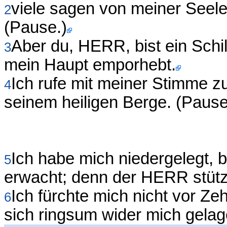
viele sagen von meiner Seele:
2
(Pause.)
Aber du, HERR, bist ein Schi
3
mein Haupt emporhebt.
Ich rufe mit meiner Stimme 
4
seinem heiligen Berge. (Pause
Ich habe mich niedergelegt, 
5
erwacht; denn der HERR stütz
Ich fürchte mich nicht vor Z
6
sich ringsum wider mich gelag