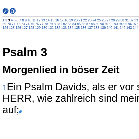
1
2
3
4
5
6
7
8
9
10
11
12
13
14
15
16
17
18
19
20
21
22
23
24
25
26
27
28
29
30
31
32
33
69
70
71
72
73
74
75
76
77
78
79
80
81
82
83
84
85
86
87
88
89
90
91
92
93
94
95
96
97
124
125
126
127
128
129
130
131
132
133
134
135
136
137
138
139
140
141
142
143
144
Psalm 3
Morgenlied in böser Zeit
Ein Psalm Davids, als er vor
1
HERR, wie zahlreich sind mein
auf;