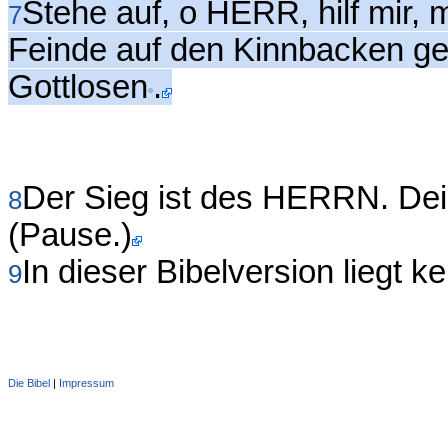
Stehe auf, o HERR, hilf mir, 
7
Feinde auf den Kinnbacken ge
Gottlosen
.
Der Sieg ist des HERRN. Dei
8
(Pause.)
In dieser Bibelversion liegt k
9
Die Bibel
|
Impressum
Administration