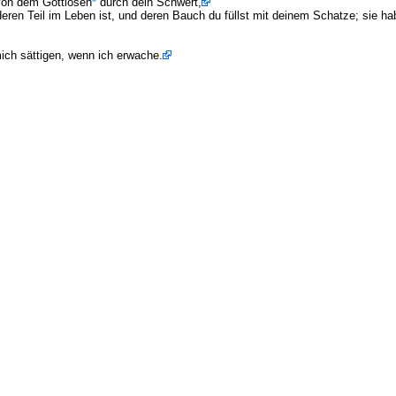
von dem Gottlosen
durch dein Schwert,
ren Teil im Leben ist, und deren Bauch du füllst mit deinem Schatze; sie ha
mich sättigen, wenn ich erwache.