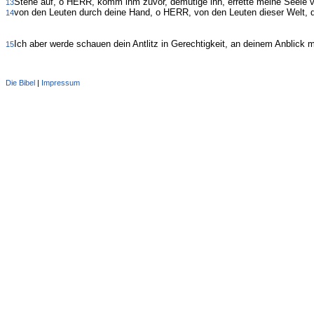
Stehe auf, o HERR, komm ihm zuvor, demütige ihn, errette meine Seele 
13
von den Leuten durch deine Hand, o HERR, von den Leuten dieser Welt, de
14
Ich aber werde schauen dein Antlitz in Gerechtigkeit, an deinem Anblick 
15
Die Bibel
|
Impressum
Administration