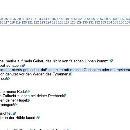
34
35
36
37
38
39
40
41
42
43
44
45
46
47
48
49
50
51
52
53
54
55
56
57
58
59
60
61
62
63
16
117
118
119
120
121
122
123
124
125
126
127
128
129
130
131
132
133
134
135
136
13
e, merke auf mein Gebet, das nicht von falschen Lippen kommt!
keit schauen!
forscht, nichts gefunden, daß ich mich mit meinen Gedanken oder mit meine
ich gehütet vor den Wegen des Tyrannen.
 sei!
höre meine Rede!
n Zuflucht suchen bei deiner Rechten!
en deiner Flügel
umringen!
richtet.
r in der Höhle lauert.