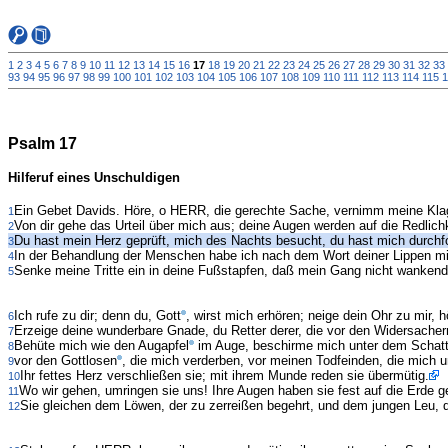
1
2
3
4
5
6
7
8
9
10
11
12
13
14
15
16
17
18
19
20
21
22
23
24
25
26
27
28
29
30
31
32
33
93
94
95
96
97
98
99
100
101
102
103
104
105
106
107
108
109
110
111
112
113
114
115
1
Psalm 17
Hilferuf eines Unschuldigen
Ein Gebet Davids. Höre, o HERR, die gerechte Sache, vernimm meine Klag
1
Von dir gehe das Urteil über mich aus; deine Augen werden auf die Redlich
2
Du hast mein Herz geprüft, mich des Nachts besucht, du hast mich durch
3
In der Behandlung der Menschen habe ich nach dem Wort deiner Lippen m
4
Senke meine Tritte ein in deine Fußstapfen, daß mein Gang nicht wankend
5
Ich rufe zu dir; denn du, Gott
, wirst mich erhören; neige dein Ohr zu mir, 
6
Erzeige deine wunderbare Gnade, du Retter derer, die vor den Widersacher
7
Behüte mich wie den Augapfel
im Auge, beschirme mich unter dem Schatt
8
vor den Gottlosen
, die mich verderben, vor meinen Todfeinden, die mich 
9
Ihr fettes Herz verschließen sie; mit ihrem Munde reden sie übermütig.
10
Wo wir gehen, umringen sie uns! Ihre Augen haben sie fest auf die Erde ge
11
Sie gleichen dem Löwen, der zu zerreißen begehrt, und dem jungen Leu, de
12