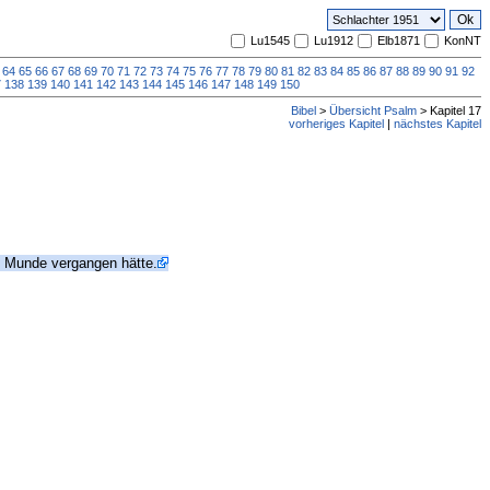
Lu1545
Lu1912
Elb1871
KonNT
64
65
66
67
68
69
70
71
72
73
74
75
76
77
78
79
80
81
82
83
84
85
86
87
88
89
90
91
92
7
138
139
140
141
142
143
144
145
146
147
148
149
150
Bibel
>
Übersicht Psalm
> Kapitel 17
vorheriges Kapitel
|
nächstes Kapitel
m Munde vergangen hätte.