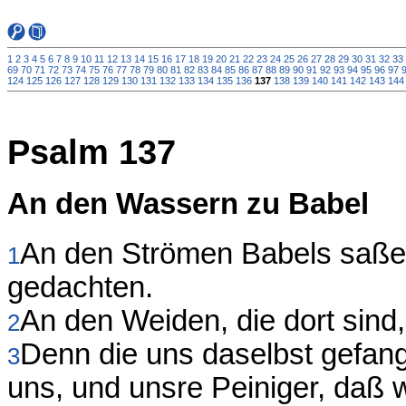
1
2
3
4
5
6
7
8
9
10
11
12
13
14
15
16
17
18
19
20
21
22
23
24
25
26
27
28
29
30
31
32
33
69
70
71
72
73
74
75
76
77
78
79
80
81
82
83
84
85
86
87
88
89
90
91
92
93
94
95
96
97
124
125
126
127
128
129
130
131
132
133
134
135
136
137
138
139
140
141
142
143
144
Psalm 137
An den Wassern zu Babel
An den Strömen Babels saßen
1
gedachten.
An den Weiden, die dort sind,
2
Denn die uns daselbst gefange
3
uns, und unsre Peiniger, daß w