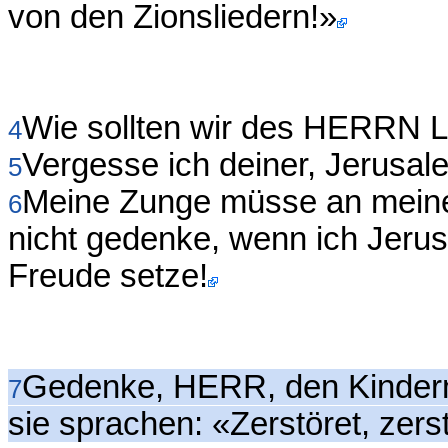
von den Zionsliedern!»
Wie sollten wir des HERRN 
4
Vergesse ich deiner, Jerusal
5
Meine Zunge müsse an meine
6
nicht gedenke, wenn ich Jeru
Freude setze!
Gedenke, HERR, den Kindern
7
sie sprachen: «Zerstöret, zers