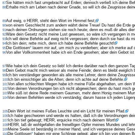
Sie hätten mich fast umgebracht auf Erden; dennoch verließ ich deine Bef
87
Erhalte mich am Leben nach deiner Gnade, so will ich die Zeugnisse de
88
Auf ewig, o HERR, steht dein Wort im Himmel fest;
89
von einem Geschlecht zum andern währt deine Treue! Du hast die Erde ge
90
nach deinen Ordnungen stehen sie noch heute; denn es muß dir alles die
91
Wäre dein Gesetz nicht meine Lust gewesen, so wäre ich vergangen in m
92
Ich will deine Befehle auf ewig nicht vergessen; denn durch sie hast du m
93
Ich bin dein; rette mich, denn ich habe deine Befehle gesucht!
94
Die Gottlosen
lauern mir auf, um mich zu verderben; aber ich merke auf 
95
Von aller Vollkommenheit habe ich ein Ende gesehen; aber dein Gebot ist
96
Wie habe ich dein Gesetz so lieb! Ich denke darüber nach den ganzen Ta
97
Dein Gebot macht mich weiser als meine Feinde; denn es bleibt ewiglich b
98
Ich bin verständiger geworden als alle meine Lehrer, denn deine Zeugniss
99
Ich bin einsichtiger als die Alten; denn ich achte auf deine Befehle.
100
Von allen schlechten Wegen habe ich meine Füße abgehalten, um dein W
101
Von deinen Verordnungen bin ich nicht abgewichen; denn du hast mich ge
102
Wie süß ist deine Rede meinem Gaumen, mehr denn Honig meinem Mun
103
Von deinen Befehlen werde ich verständig; darum hasse ich jeden Lügen
104
Dein Wort ist meines Fußes Leuchte und ein Licht für meinen Pfad.
105
Ich habe geschworen und werde es halten, daß ich die Verordnungen dein
106
Ich bin tief gebeugt; HERR, erquicke mich nach deinem Wort!
107
HERR, laß dir wohlgefallen die freiwilligen Opfer meines Mundes und le
108
Meine Seele ist beständig in meiner Hand, und ich vergesse deines Gese
109
Die Gottlosen
haben mir eine Schlinge gelegt; aber ich bin von deinen Be
110