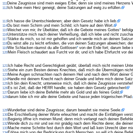
Deine Zeugnisse sind mein ewiges Erbe; denn sie sind meines Herzens
111
Ich habe mein Herz geneigt, deine Satzungen auf ewig zu erfüllen.
112
Ich hasse die Unentschiedenen; aber dein Gesetz habe ich lieb.
113
Du bist mein Schirm und mein Schild; ich harre auf dein Wort.
114
Weichet von mir, ihr Übeltäter, daß ich die Gebote meines Gottes
befolg
115
Unterstütze mich nach deiner Verheißung, daß ich lebe und nicht zusch
116
Stärke du mich, so ist mir geholfen und ich werde mich an deinen Satzun
117
Du wirst alle zu leicht erfinden, die von deinen Satzungen abweichen; den
118
Wie Schlacken räumst du alle Gottlosen
von der Erde fort; darum liebe 
119
Mein Fleisch schaudert aus Furcht vor dir, und ich habe Ehrfurcht vor d
120
Ich habe Recht und Gerechtigkeit geübt; überlaß mich nicht meinen Unte
121
Stehe ein zum Besten deines Knechtes, daß mich die Übermütigen nicht
122
Meine Augen schmachten nach deinem Heil und nach dem Wort deiner Ge
123
Handle mit deinem Knecht nach deiner Gnade und lehre mich deine Sat
124
Ich bin dein Knecht; unterweise mich, daß ich deine Zeugnisse verstehe!
125
Es ist Zeit, daß der HERR handle; sie haben dein Gesetz gebrochen!
126
Darum liebe ich deine Befehle mehr als Gold und als feines Gold;
127
darum lobe ich mir alle deine Gebote und hasse jeden trügerischen Pfad.
128
Wunderbar sind deine Zeugnisse; darum bewahrt sie meine Seele.
129
Die Erschließung deiner Worte erleuchtet und macht die Einfältigen verst
130
Begierig öffne ich meinen Mund; denn mich verlangt nach deinen Befehle
131
Wende dich zu mir und sei mir gnädig nach dem Rechte derer, die deine
132
Mache meine Schritte fest durch dein Wort und laß kein Unrecht über mi
133
Erlöse mich von der Bedrückung durch Menschen, so will ich deine Befeh
134