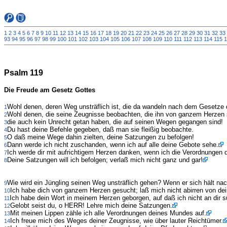
1
2
3
4
5
6
7
8
9
10
11
12
13
14
15
16
17
18
19
20
21
22
23
24
25
26
27
28
29
30
31
32
33
93
94
95
96
97
98
99
100
101
102
103
104
105
106
107
108
109
110
111
112
113
114
115
1
Psalm 119
Die Freude am Gesetz Gottes
Wohl denen, deren Weg unsträflich ist, die da wandeln nach dem Gesetz
1
Wohl denen, die seine Zeugnisse beobachten, die ihn von ganzem Herzen
2
die auch kein Unrecht getan haben, die auf seinen Wegen gegangen sind!
3
Du hast deine Befehle gegeben, daß man sie fleißig beobachte.
4
O daß meine Wege dahin zielten, deine Satzungen zu befolgen!
5
Dann werde ich nicht zuschanden, wenn ich auf alle deine Gebote sehe.
6
Ich werde dir mit aufrichtigem Herzen danken, wenn ich die Verordnungen d
7
Deine Satzungen will ich befolgen; verlaß mich nicht ganz und gar!
8
Wie wird ein Jüngling seinen Weg unsträflich gehen? Wenn er sich hält na
9
Ich habe dich von ganzem Herzen gesucht; laß mich nicht abirren von de
10
Ich habe dein Wort in meinem Herzen geborgen, auf daß ich nicht an dir s
11
Gelobt seist du, o HERR! Lehre mich deine Satzungen.
12
Mit meinen Lippen zähle ich alle Verordnungen deines Mundes auf.
13
Ich freue mich des Weges deiner Zeugnisse, wie über lauter Reichtümer.
14