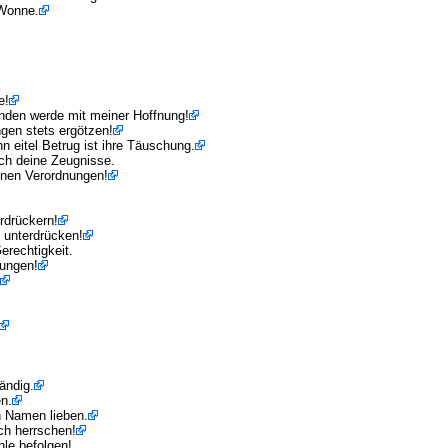
 Wonne.
e!
anden werde mit meiner Hoffnung!
gen stets ergötzen!
n eitel Betrug ist ihre Täuschung.
ich deine Zeugnisse.
einen Verordnungen!
rdrückern!
 unterdrücken!
rechtigkeit.
zungen!
ändig.
n.
n Namen lieben.
ch herrschen!
le befolgen!