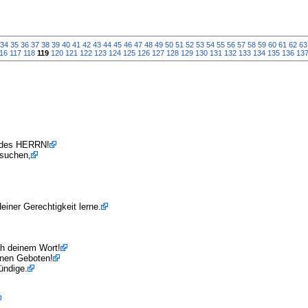
34
35
36
37
38
39
40
41
42
43
44
45
46
47
48
49
50
51
52
53
54
55
56
57
58
59
60
61
62
63
16
117
118
119
120
121
122
123
124
125
126
127
128
129
130
131
132
133
134
135
136
13
e des HERRN!
 suchen,
einer Gerechtigkeit lerne.
ch deinem Wort!
inen Geboten!
ündige.