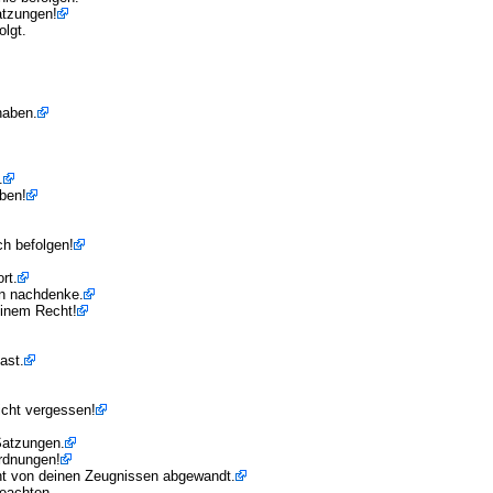
atzungen!
lgt.
haben.
.
eben!
ch befolgen!
rt.
n nachdenke.
inem Recht!
ast.
icht vergessen!
Satzungen.
rdnungen!
cht von deinen Zeugnissen abgewandt.
beachten.