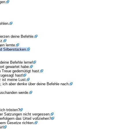
gen.
ehlen.
erzen deine Befehle.
tz.
en lernte.
d Silberstücken.
deine Befehle lerne!
ort gewartet habe.
 Treue gedemütigt hast.
zugesagt hast!
 ist meine Lust.
; ich aber denke über deine Befehle nach.
 zuschanden werde.
ch trösten?
er Satzungen nicht vergessen.
folgern das Urteil vollziehen?
nem Gesetze richten.
ir!