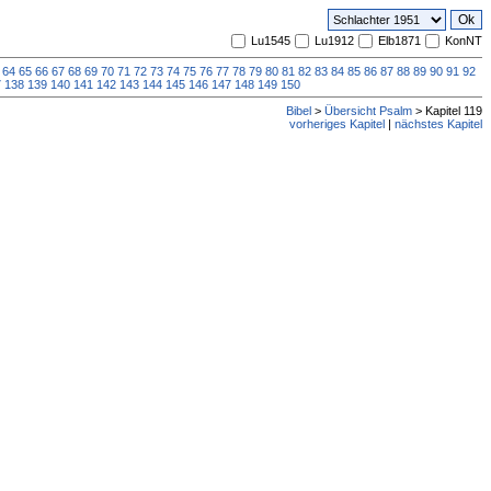
Lu1545
Lu1912
Elb1871
KonNT
64
65
66
67
68
69
70
71
72
73
74
75
76
77
78
79
80
81
82
83
84
85
86
87
88
89
90
91
92
7
138
139
140
141
142
143
144
145
146
147
148
149
150
Bibel
>
Übersicht Psalm
> Kapitel 119
vorheriges Kapitel
|
nächstes Kapitel