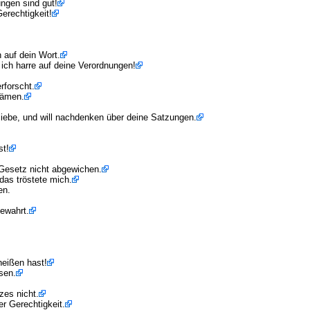
ngen sind gut!
erechtigkeit!
 auf dein Wort.
ich harre auf deine Verordnungen!
rforscht.
hämen.
liebe, und will nachdenken über deine Satzungen.
st!
 Gesetz nicht abgewichen.
das tröstete mich.
en.
ewahrt.
heißen hast!
sen.
es nicht.
er Gerechtigkeit.