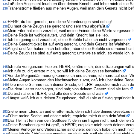
Laß dein Angesicht leuchten über deinen Knecht und lehre mich deine S
135
Tränenströme fließen aus meinen Augen, weil man dein Gesetz nicht befo
136
HERR, du bist gerecht, und deine Verordnungen sind richtig!
137
Du hast deine Zeugnisse gerecht und sehr treu abgefaßt.
138
Mein Eifer hat mich verzehrt, weil meine Feinde deine Worte vergessen 
139
Deine Rede ist wohlgeläutert, und dein Knecht hat sie lieb.
140
Ich bin gering und verachtet; deine Befehle habe ich nicht vergessen.
141
Deine Gerechtigkeit ist auf ewig gerecht, und dein Gesetz ist Wahrheit.
142
Angst und Not haben mich betroffen; aber deine Befehle sind meine Lust
143
Deine Zeugnisse sind auf ewig gerecht; unterweise mich, so werde ich l
144
Ich rufe von ganzem Herzen: HERR, erhöre mich; deine Satzungen will i
145
Ich rufe zu dir; errette mich, so will ich deine Zeugnisse bewahren!
146
Vor der Morgendämmerung komme ich und schreie; ich harre auf dein Wo
147
Meine Augen kommen den Nachtwachen zuvor, daß ich über deine Rede
148
Höre meine Stimme nach deiner Gnade, o HERR, erquicke mich nach de
149
Die dem Laster nachjagen, sind nah; von deinem Gesetz sind sie fern.
150
Du bist nahe, o HERR, und alle deine Gebote sind wahr.
151
Längst weiß ich aus deinen Zeugnissen, daß du sie auf ewig gegründet h
152
Siehe mein Elend an und errette mich; denn ich habe deines Gesetzes n
153
Führe meine Sache und erlöse mich; erquicke mich durch dein Wort!
154
Das Heil ist fern von den Gottlosen
; denn sie fragen nicht nach deinen 
155
Deine Barmherzigkeit ist groß, o HERR; erquicke mich nach deinen Vero
156
Meiner Verfolger und Widersacher sind viele; dennoch habe ich mich ni
157
Wenn ich die Abtrünnigen ansehe, so ekelt mir, weil sie dein Wort nicht 