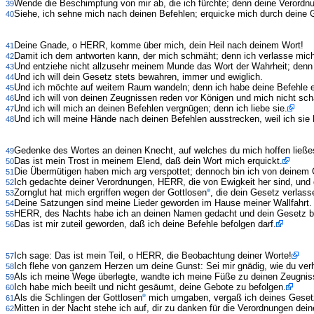
Wende die Beschimpfung von mir ab, die ich fürchte; denn deine Verordnu
39
Siehe, ich sehne mich nach deinen Befehlen; erquicke mich durch deine G
40
Deine Gnade, o HERR, komme über mich, dein Heil nach deinem Wort!
41
Damit ich dem antworten kann, der mich schmäht; denn ich verlasse mich
42
Und entziehe nicht allzusehr meinem Munde das Wort der Wahrheit; denn 
43
Und ich will dein Gesetz stets bewahren, immer und ewiglich.
44
Und ich möchte auf weitem Raum wandeln; denn ich habe deine Befehle e
45
Und ich will von deinen Zeugnissen reden vor Königen und mich nicht sc
46
Und ich will mich an deinen Befehlen vergnügen; denn ich liebe sie.
47
Und ich will meine Hände nach deinen Befehlen ausstrecken, weil ich sie 
48
Gedenke des Wortes an deinen Knecht, auf welches du mich hoffen ließe
49
Das ist mein Trost in meinem Elend, daß dein Wort mich erquickt.
50
Die Übermütigen haben mich arg verspottet; dennoch bin ich von deinem
51
Ich gedachte deiner Verordnungen, HERR, die von Ewigkeit her sind, und 
52
Zornglut hat mich ergriffen wegen der Gottlosen
, die dein Gesetz verlass
53
Deine Satzungen sind meine Lieder geworden im Hause meiner Wallfahrt.
54
HERR, des Nachts habe ich an deinen Namen gedacht und dein Gesetz b
55
Das ist mir zuteil geworden, daß ich deine Befehle befolgen darf.
56
Ich sage: Das ist mein Teil, o HERR, die Beobachtung deiner Worte!
57
Ich flehe von ganzem Herzen um deine Gunst: Sei mir gnädig, wie du ver
58
Als ich meine Wege überlegte, wandte ich meine Füße zu deinen Zeugnis
59
Ich habe mich beeilt und nicht gesäumt, deine Gebote zu befolgen.
60
Als die Schlingen der Gottlosen
mich umgaben, vergaß ich deines Gesetz
61
Mitten in der Nacht stehe ich auf, dir zu danken für die Verordnungen dein
62