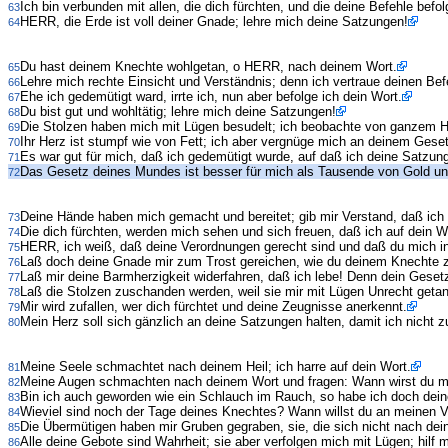
Ich bin verbunden mit allen, die dich fürchten, und die deine Befehle befol
63
HERR, die Erde ist voll deiner Gnade; lehre mich deine Satzungen!
64
Du hast deinem Knechte wohlgetan, o HERR, nach deinem Wort.
65
Lehre mich rechte Einsicht und Verständnis; denn ich vertraue deinen Bef
66
Ehe ich gedemütigt ward, irrte ich, nun aber befolge ich dein Wort.
67
Du bist gut und wohltätig; lehre mich deine Satzungen!
68
Die Stolzen haben mich mit Lügen besudelt; ich beobachte von ganzem H
69
Ihr Herz ist stumpf wie von Fett; ich aber vergnüge mich an deinem Gese
70
Es war gut für mich, daß ich gedemütigt wurde, auf daß ich deine Satzung
71
Das Gesetz deines Mundes ist besser für mich als Tausende von Gold un
72
Deine Hände haben mich gemacht und bereitet; gib mir Verstand, daß ich 
73
Die dich fürchten, werden mich sehen und sich freuen, daß ich auf dein W
74
HERR, ich weiß, daß deine Verordnungen gerecht sind und daß du mich in
75
Laß doch deine Gnade mir zum Trost gereichen, wie du deinem Knechte 
76
Laß mir deine Barmherzigkeit widerfahren, daß ich lebe! Denn dein Gesetz
77
Laß die Stolzen zuschanden werden, weil sie mir mit Lügen Unrecht getan
78
Mir wird zufallen, wer dich fürchtet und deine Zeugnisse anerkennt.
79
Mein Herz soll sich gänzlich an deine Satzungen halten, damit ich nicht
80
Meine Seele schmachtet nach deinem Heil; ich harre auf dein Wort.
81
Meine Augen schmachten nach deinem Wort und fragen: Wann wirst du mi
82
Bin ich auch geworden wie ein Schlauch im Rauch, so habe ich doch dein
83
Wieviel sind noch der Tage deines Knechtes? Wann willst du an meinen Ver
84
Die Übermütigen haben mir Gruben gegraben, sie, die sich nicht nach dei
85
Alle deine Gebote sind Wahrheit; sie aber verfolgen mich mit Lügen; hilf m
86