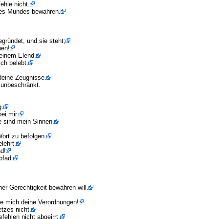
ehle nicht.
ines Mundes bewahren.
gründet, und sie steht;
nen!
einem Elend.
ich belebt.
deine Zeugnisse.
 unbeschränkt.
g.
ei mir.
e sind mein Sinnen.
ort zu befolgen.
lehrt.
d!
pfad.
er Gerechtigkeit bewahren will.
hre mich deine Verordnungen!
tzes nicht.
fehlen nicht abgeirrt.