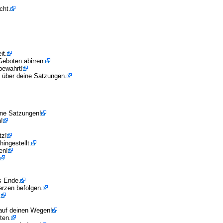
cht.
it.
Geboten abirren.
bewahrt!
t über deine Satzungen.
ine Satzungen!
!
tz!
ingestellt.
en!
s Ende.
erzen befolgen.
.
auf deinen Wegen!
ten.