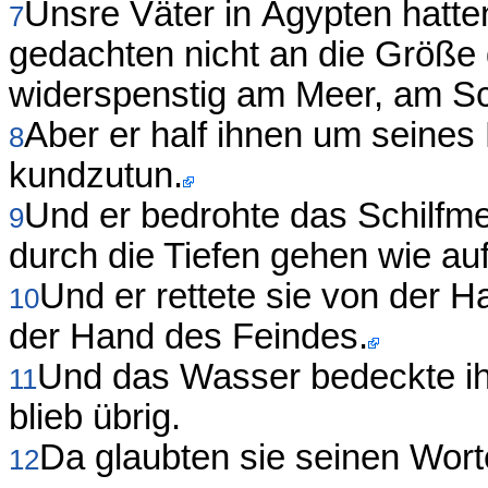
Unsre Väter in Ägypten hatten
7
gedachten nicht an die Größe
widerspenstig am Meer, am Sc
Aber er half ihnen um seines
8
kundzutun.
Und er bedrohte das Schilfmee
9
durch die Tiefen gehen wie auf
Und er rettete sie von der 
10
der Hand des Feindes.
Und das Wasser bedeckte ihr
11
blieb übrig.
Da glaubten sie seinen Wor
12