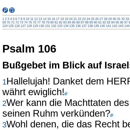
1
2
3
4
5
6
7
8
9
10
11
12
13
14
15
16
17
18
19
20
21
22
23
24
25
26
27
28
29
30
31
32
33
69
70
71
72
73
74
75
76
77
78
79
80
81
82
83
84
85
86
87
88
89
90
91
92
93
94
95
96
97
124
125
126
127
128
129
130
131
132
133
134
135
136
137
138
139
140
141
142
143
144
Psalm 106
Bußgebet im Blick auf Israe
Hallelujah! Danket dem HERR
1
währt ewiglich!
Wer kann die Machttaten de
2
seinen Ruhm verkünden?
Wohl denen, die das Recht be
3