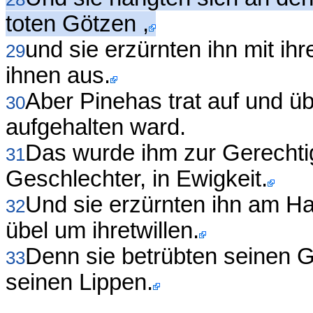
toten Götzen ,
und sie erzürnten ihn mit ih
29
ihnen aus.
Aber Pinehas trat auf und üb
30
aufgehalten ward.
Das wurde ihm zur Gerechtig
31
Geschlechter, in Ewigkeit.
Und sie erzürnten ihn am H
32
übel um ihretwillen.
Denn sie betrübten seinen G
33
seinen Lippen.