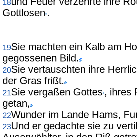
und Feuer verzehrte ihre Ro
18
Gottlosen
.
Sie machten ein Kalb am Ho
19
gegossenen Bild.
Sie vertauschten ihre Herrli
20
der Gras frißt.
Sie vergaßen Gottes
, ihres
21
getan,
Wunder im Lande Hams, Fur
22
Und er gedachte sie zu verti
23