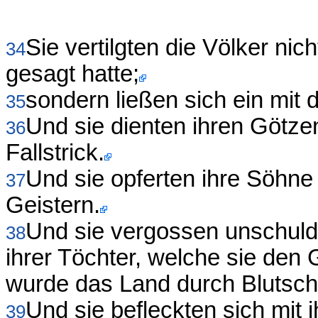
Sie vertilgten die Völker ni
34
gesagt hatte;
sondern ließen sich ein mit 
35
Und sie dienten ihren Götz
36
Fallstrick.
Und sie opferten ihre Söhne
37
Geistern.
Und sie vergossen unschuldi
38
ihrer Töchter, welche sie den
wurde das Land durch Blutsch
Und sie befleckten sich mit 
39