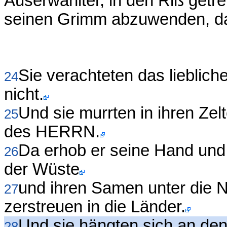
Auserwählter, in den Riß getr
seinen Grimm abzuwenden, daß 
Sie verachteten das lieblic
24
nicht.
Und sie murrten in ihren Zel
25
des HERRN.
Da erhob er seine Hand und 
26
der Wüste
und ihren Samen unter die N
27
zerstreuen in die Länder.
Und sie hängten sich an de
28