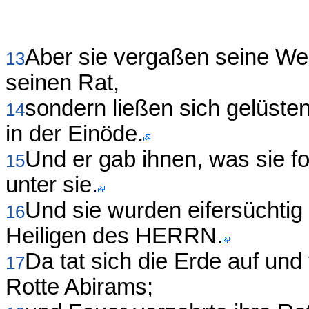
Aber sie vergaßen seine Werk
13
seinen Rat,
sondern ließen sich gelüste
14
in der Einöde.
Und er gab ihnen, was sie f
15
unter sie.
Und sie wurden eifersüchtig
16
Heiligen des HERRN.
Da tat sich die Erde auf un
17
Rotte Abirams;