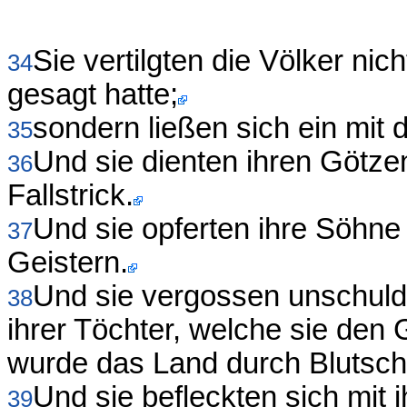
Sie vertilgten die Völker ni
34
gesagt hatte;
sondern ließen sich ein mit 
35
Und sie dienten ihren Götz
36
Fallstrick.
Und sie opferten ihre Söhne
37
Geistern.
Und sie vergossen unschuldi
38
ihrer Töchter, welche sie den
wurde das Land durch Blutsch
Und sie befleckten sich mit 
39