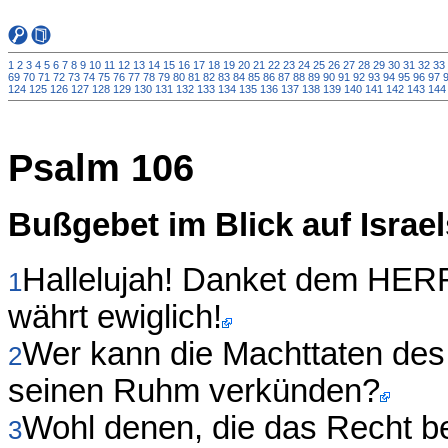
1
2
3
4
5
6
7
8
9
10
11
12
13
14
15
16
17
18
19
20
21
22
23
24
25
26
27
28
29
30
31
32
33
69
70
71
72
73
74
75
76
77
78
79
80
81
82
83
84
85
86
87
88
89
90
91
92
93
94
95
96
97
124
125
126
127
128
129
130
131
132
133
134
135
136
137
138
139
140
141
142
143
144
Psalm 106
Bußgebet im Blick auf Israe
Hallelujah! Danket dem HERR
1
währt ewiglich!
Wer kann die Machttaten de
2
seinen Ruhm verkünden?
Wohl denen, die das Recht be
3