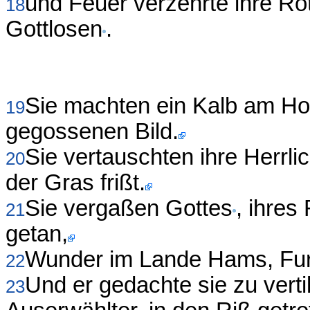
und Feuer verzehrte ihre Ro
18
Gottlosen
.
Sie machten ein Kalb am Ho
19
gegossenen Bild.
Sie vertauschten ihre Herrli
20
der Gras frißt.
Sie vergaßen Gottes
, ihres
21
getan,
Wunder im Lande Hams, Fur
22
Und er gedachte sie zu verti
23