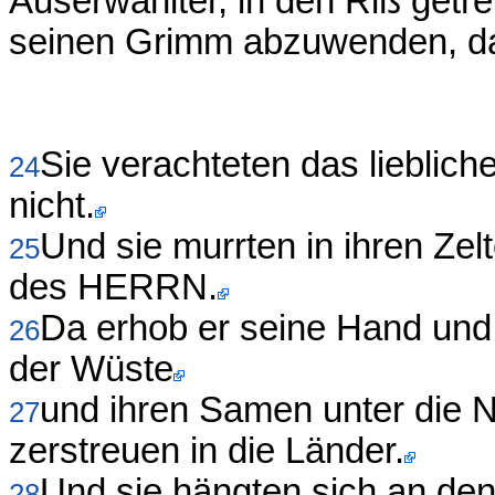
Auserwählter, in den Riß getr
seinen Grimm abzuwenden, daß 
Sie verachteten das lieblic
24
nicht.
Und sie murrten in ihren Zel
25
des HERRN.
Da erhob er seine Hand und 
26
der Wüste
und ihren Samen unter die N
27
zerstreuen in die Länder.
Und sie hängten sich an de
28