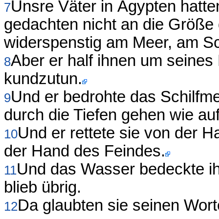
Unsre Väter in Ägypten hatten
7
gedachten nicht an die Größe
widerspenstig am Meer, am Sc
Aber er half ihnen um seines
8
kundzutun.
Und er bedrohte das Schilfmee
9
durch die Tiefen gehen wie auf
Und er rettete sie von der 
10
der Hand des Feindes.
Und das Wasser bedeckte ihr
11
blieb übrig.
Da glaubten sie seinen Wor
12