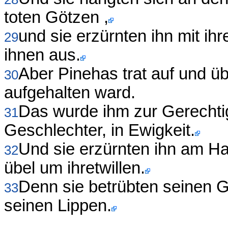
toten Götzen ,
und sie erzürnten ihn mit ih
29
ihnen aus.
Aber Pinehas trat auf und üb
30
aufgehalten ward.
Das wurde ihm zur Gerechtig
31
Geschlechter, in Ewigkeit.
Und sie erzürnten ihn am H
32
übel um ihretwillen.
Denn sie betrübten seinen G
33
seinen Lippen.