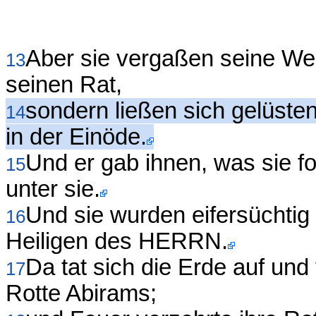
Aber sie vergaßen seine Werk
13
seinen Rat,
sondern ließen sich gelüste
14
in der Einöde.
Und er gab ihnen, was sie f
15
unter sie.
Und sie wurden eifersüchtig
16
Heiligen des HERRN.
Da tat sich die Erde auf un
17
Rotte Abirams;