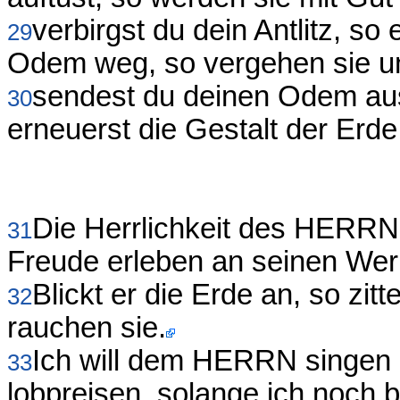
verbirgst du dein Antlitz, so
29
Odem weg, so vergehen sie u
sendest du deinen Odem aus
30
erneuerst die Gestalt der Erde
Die Herrlichkeit des HERR
31
Freude erleben an seinen Wer
Blickt er die Erde an, so zitt
32
rauchen sie.
Ich will dem HERRN singen 
33
lobpreisen, solange ich noch b