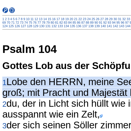
1
2
3
4
5
6
7
8
9
10
11
12
13
14
15
16
17
18
19
20
21
22
23
24
25
26
27
28
29
30
31
32
33
69
70
71
72
73
74
75
76
77
78
79
80
81
82
83
84
85
86
87
88
89
90
91
92
93
94
95
96
97
124
125
126
127
128
129
130
131
132
133
134
135
136
137
138
139
140
141
142
143
144
Psalm 104
Gottes Lob aus der Schöpf
Lobe den HERRN, meine See
1
groß; mit Pracht und Majestät 
du, der in Licht sich hüllt w
2
ausspannt wie ein Zelt,
der sich seinen Söller zimm
3