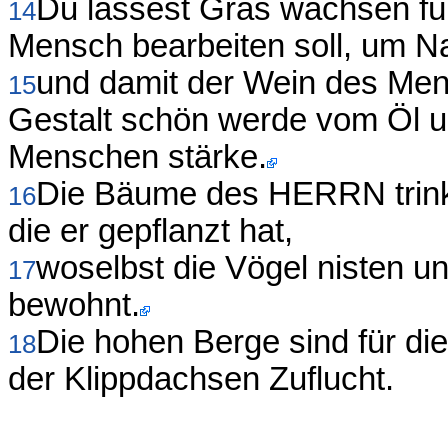
Du lässest Gras wachsen für
14
Mensch bearbeiten soll, um N
und damit der Wein des Men
15
Gestalt schön werde vom Öl u
Menschen stärke.
Die Bäume des HERRN trinke
16
die er gepflanzt hat,
woselbst die Vögel nisten u
17
bewohnt.
Die hohen Berge sind für die
18
der Klippdachsen Zuflucht.