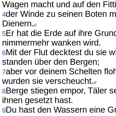
Wagen macht und auf den Fitt
der Winde zu seinen Boten 
4
Dienern.
Er hat die Erde auf ihre Grun
5
nimmermehr wanken wird.
Mit der Flut decktest du sie 
6
standen über den Bergen;
aber vor deinem Schelten flo
7
wurden sie verscheucht.
Berge stiegen empor, Täler s
8
ihnen gesetzt hast.
Du hast den Wassern eine Gre
9