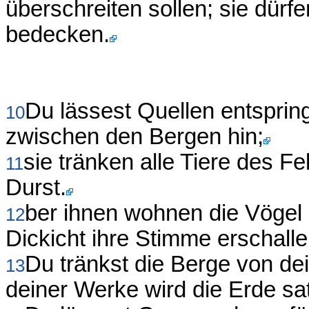
überschreiten sollen; sie dürf
bedecken.
Du lässest Quellen entspring
10
zwischen den Bergen hin;
sie tränken alle Tiere des Fe
11
Durst.
ber ihnen wohnen die Vögel
12
Dickicht ihre Stimme erschalle
Du tränkst die Berge von de
13
deiner Werke wird die Erde sat