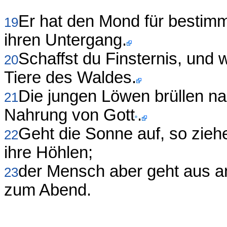
Er hat den Mond für bestim
19
ihren Untergang.
Schaffst du Finsternis, und w
20
Tiere des Waldes.
Die jungen Löwen brüllen n
21
Nahrung von Gott
.
Geht die Sonne auf, so ziehe
22
ihre Höhlen;
der Mensch aber geht aus an
23
zum Abend.