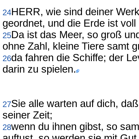
HERR, wie sind deiner Werke 
24
geordnet, und die Erde ist vol
Da ist das Meer, so groß un
25
ohne Zahl, kleine Tiere samt 
da fahren die Schiffe; der L
26
darin zu spielen.
Sie alle warten auf dich, da
27
seiner Zeit;
wenn du ihnen gibst, so sa
28
auftust, so werden sie mit Gut 