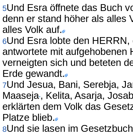
Und Esra öffnete das Buch v
5
denn er stand höher als alles V
alles Volk auf.
Und Esra lobte den HERRN, 
6
antwortete mit aufgehobenen
verneigten sich und beteten 
Erde gewandt.
Und Jesua, Bani, Serebja, Ja
7
Maaseja
, Kelita, Asarja, Josa
erklärten dem Volk das Geset
Platze blieb.
Und sie lasen im Gesetzbuch
8