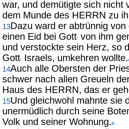
war, und demütigte sich nicht
dem Munde des HERRN zu ihm
Dazu ward er abtrünnig von
13
einen Eid bei Gott
von ihm gen
und verstockte sein Herz, so
Gott
Israels, umkehren wollte.
Auch alle Obersten der Prie
14
schwer nach allen Greueln der
Haus des HERRN, das er gehei
Und gleichwohl mahnte sie 
15
unermüdlich durch seine Boten
Volk und seiner Wohnung.