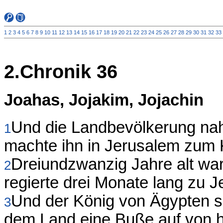
1
2
3
4
5
6
7
8
9
10
11
12
13
14
15
16
17
18
19
20
21
22
23
24
25
26
27
28
29
30
31
32
33
2.Chronik 36
Joahas, Jojakim, Jojachin
Und die Landbevölkerung na
1
machte ihn in Jerusalem zum K
Dreiundzwanzig Jahre alt war
2
regierte drei Monate lang zu 
Und der König von Ägypten se
3
dem Land eine Buße auf von h