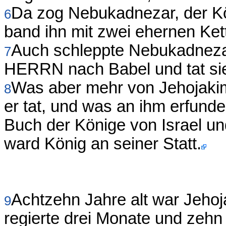
Da zog Nebukadnezar, der Kö
6
band ihn mit zwei ehernen Ket
Auch schleppte Nebukadneza
7
HERRN nach Babel und tat sie
Was aber mehr von Jehojakim 
8
er tat, und was an ihm erfund
Buch der Könige von Israel un
ward König an seiner Statt.
Achtzehn Jahre alt war Jehoj
9
regierte drei Monate und zehn